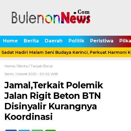
Home
Berita
Daerah
Politik
Peristiwa
Pilk
Sadat Hadiri Malam Seni Budaya Kerinci, Perkuat Harmoni 
Home /
Berita
/
Tanjab Barat
Senin, 1 Maret 2021 - 20:02 WIB
Jamal,Terkait Polemik
Jalan Rigit Beton BTN
Disinyalir Kurangnya
Koordinasi