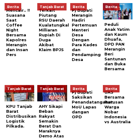
Berita
Tanjab Barat
Berita
Berita
Mencair.. !!
Terkait
Pj Bupati
Suasana
Piutang
Merangin
Saat
RSU Daerah
Hadiri
Peduli
Coffee
Kualatungkal
Pertemuan
Anak Yatim
Night
Milliaran
Menteri
dan Kaum
Bersama
Rupiah Di
Desa
Dhuafa,
Kapolres
Duga
Dengan
DPD PAN
Merangin
Akibat
Para Kades
Merangin
dan Insan
Klaim BPJS
dan
Beri
Pers
Pendamping
Santunan
Desa
dan Buka
Bersama
Tanjab Barat
Tanjab Barat
Berita
Berita
Pj Bupati
UAS
Saksikan
Bersama
Penandatanganan
Ratusan
KPU Tanjab
AHY Sikapi
MoU Lapas
Warga
Barat
Beban
dangan
Nobar
Distribusikan
Rakyat
OPD
Indonesia
Logistik
Semakin
vs Australia
Pilkada.
Berat Dan
Maraknya
Demo Atas