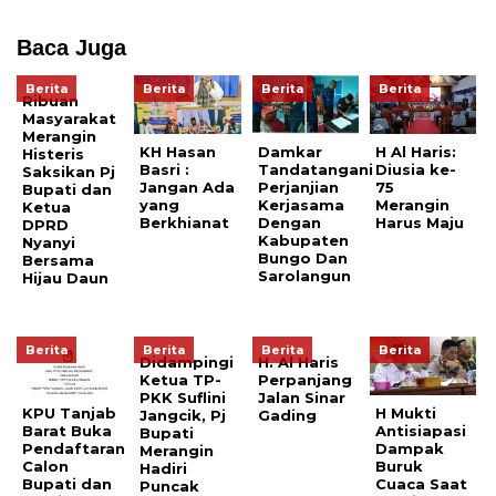
Baca Juga
Berita
Berita
Berita
Berita
Ribuan
Masyarakat
Merangin
Damkar
KH Hasan
H Al Haris:
Histeris
Tandatangani
Basri :
Diusia ke-
Saksikan Pj
Perjanjian
Jangan Ada
75
Bupati dan
Kerjasama
yang
Merangin
Ketua
Dengan
Berkhianat
Harus Maju
DPRD
Kabupaten
Nyanyi
Bungo Dan
Bersama
Sarolangun
Hijau Daun
Berita
Berita
Berita
Berita
Didampingi
H. Al Haris
Ketua TP-
Perpanjang
PKK Suflini
Jalan Sinar
KPU Tanjab
H Mukti
Jangcik, Pj
Gading
Barat Buka
Antisiapasi
Bupati
Pendaftaran
Dampak
Merangin
Calon
Buruk
Hadiri
Bupati dan
Cuaca Saat
Puncak