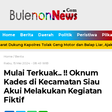
Home
Berita
Daerah
Politik
Peristiwa
Pilk
rat Dukung Kapolres Tolak Geng Motor dan Balap Liar, Ajak
Home /
Berita
Rabu, 15 Mei 2024 - 08:49 WIB
Mulai Terkuak.. !! Oknum
Kades di Kecamatan Siau
Akui Melakukan Kegiatan
Fiktif