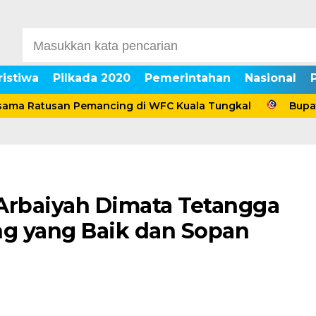
ristiwa
Pilkada 2020
Pemerintahan
Nasional
 Ratusan Pemancing di WFC Kuala Tungkal
Bupati An
rbaiyah Dimata Tetangga
ng yang Baik dan Sopan