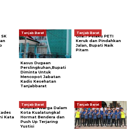
Tanjab Barat
Tanjab Barat
 SK
Gila..! Pelaku PETI
tan
Keruk dan Pindahkan
b
Jalan, Bupati Naik
Pitam
Kasus Dugaan
Perslingkuhan,Bupati
Diminta Untuk
Mencopot Jabatan
Kadis Kesehatan
Tanjabbarat
Tanjab Barat
Tanjab Barat
Puluhan Warga Dalam
Kades
Kota Kualatungkal
ni Kata
Hormat Bendera dan
Push Up Terjaring
Yustisi