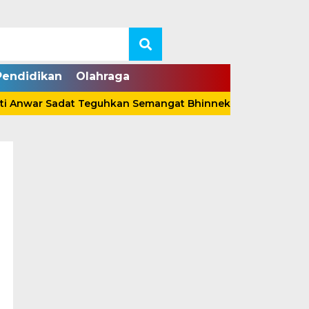
Pendidikan
Olahraga
war Sadat Teguhkan Semangat Bhinneka Tunggal Ika Lewat 