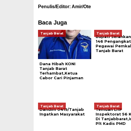
Penulis/Editor: Amir/Ote
Baca Juga
Tanjab Barat
Tanjab Barat
Bupati Serahkan
146 Pengangka
Pegawai Pemka
Tanjab Barat
Dana Hibah KONI
Tanjab Barat
Terhambat,Ketua
Cabor Cari Pinjaman
Tanjab Barat
Tanjab Barat
Dandim 0419/Tanjab
Temuan LHP
Ingatkan Masyarakat
Inspektorat 56 
Di Tanjabbarat,I
Plt Kadis PMD