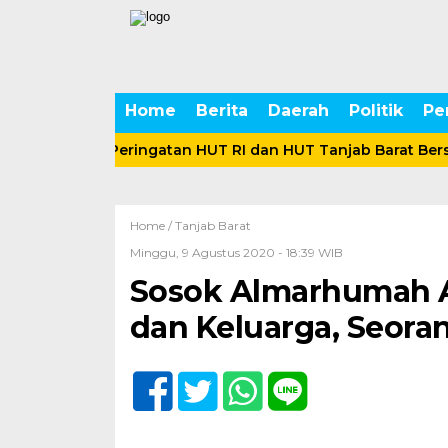
Home
Berita
Daerah
Politik
Pe
eriahkan Peringatan HUT RI dan HUT Tanjab Barat Bersama
Home /
Tanjab Barat
Minggu, 9 Agustus 2020 - 18:39 WIB
Sosok Almarhumah A
dan Keluarga, Seora