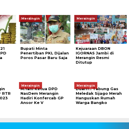
Meraingin
Meraingin
021
Bupati Minta
Kejuaraan DBON
OPD
Penertiban PKL Dijalan
IGORNAS Jambi di
a
Poros Pasar Baru Saja
Merangin Resmi
Ditutup
Meraingin
Meraingin
gin
M.Yani Ketua DPD
Duarrr.. Tabung Gas
r RTR
NasDem Merangin
Meledak Sijago Merah
2023
Hadiri Konfercab GP
Hanguskan Rumah
Ansor Ke V
Warga Bangko