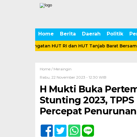
Home
Berita
Daerah
Politik
Pe
kan Peringatan HUT RI dan HUT Tanjab Barat Bersama Ratu
Home /
Meraingin
Rabu, 22 November 2023 - 12:30 WIB
H Mukti Buka Perte
Stunting 2023, TPP
Percepat Penurunan