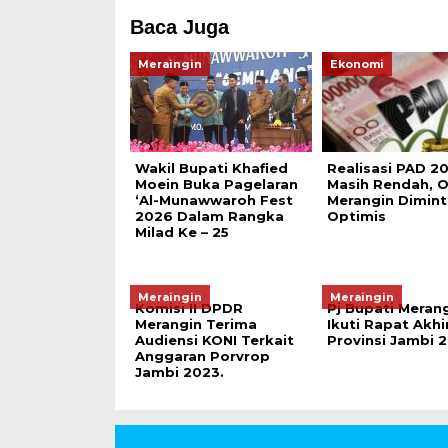
Baca Juga
Meraingin
Ekonomi
Wakil Bupati Khafied
Realisasi PAD 2
Moein Buka Pagelaran
Masih Rendah, 
‘Al-Munawwaroh Fest
Merangin Dimint
2026 Dalam Rangka
Optimis
Milad Ke – 25
Meraingin
Meraingin
Komisi II DPDR
Pj Bupati Meran
Merangin Terima
Ikuti Rapat Akhi
Audiensi KONI Terkait
Provinsi Jambi 
Anggaran Porvrop
Jambi 2023.