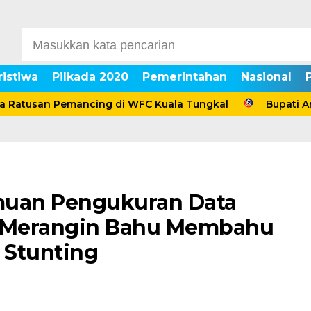
ristiwa
Pilkada 2020
Pemerintahan
Nasional
san Pemancing di WFC Kuala Tungkal
Bupati Anwar Sa
muan Pengukuran Data
S Merangin Bahu Membahu
 Stunting