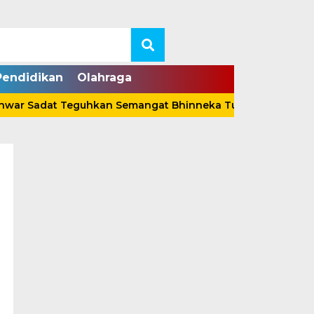
Pendidikan
Olahraga
dat Teguhkan Semangat Bhinneka Tunggal Ika Lewat Perge