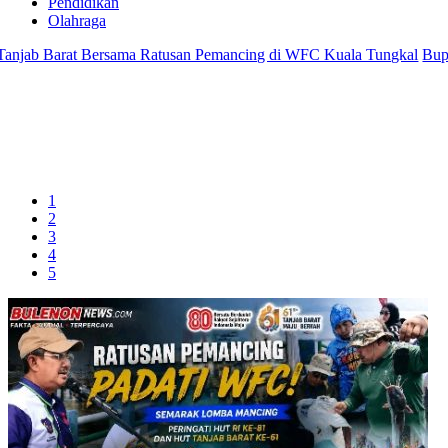
Pendidikan
Olahraga
t Bersama Ratusan Pemancing di WFC Kuala Tungkal
Bupati Anwar S
1
2
3
4
5