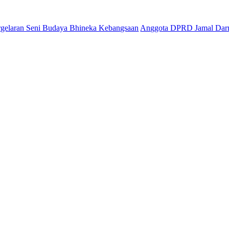
ni Budaya Bhineka Kebangsaan
Anggota DPRD Jamal Darmawan Sie: S