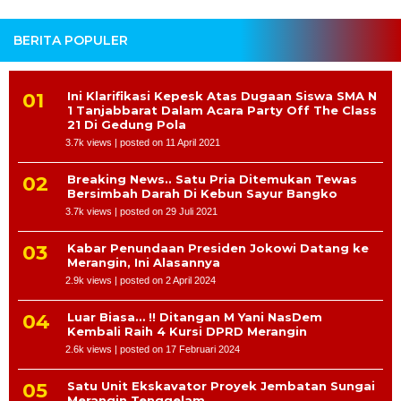
BERITA POPULER
Ini Klarifikasi Kepesk Atas Dugaan Siswa SMA N
1 Tanjabbarat Dalam Acara Party Off The Class
21 Di Gedung Pola
3.7k views
|
posted on 11 April 2021
Breaking News.. Satu Pria Ditemukan Tewas
Bersimbah Darah Di Kebun Sayur Bangko
3.7k views
|
posted on 29 Juli 2021
Kabar Penundaan Presiden Jokowi Datang ke
Merangin, Ini Alasannya
2.9k views
|
posted on 2 April 2024
Luar Biasa… !! Ditangan M Yani NasDem
Kembali Raih 4 Kursi DPRD Merangin
2.6k views
|
posted on 17 Februari 2024
Satu Unit Ekskavator Proyek Jembatan Sungai
Merangin Tenggelam