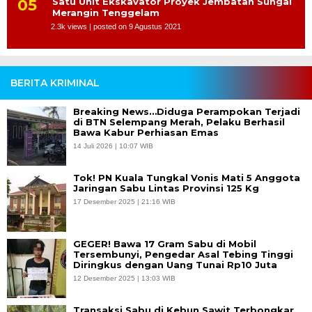
Satu Unit Ekskavator Proyek Jembatan Sungai
Merangin Tenggelam
2.3k views
|
posted on 9 Agustus 2021
BERITA KRIMINAL
Breaking News…Diduga Perampokan Terjadi
di BTN Selempang Merah, Pelaku Berhasil
Bawa Kabur Perhiasan Emas
14 Juli 2026 | 10:07 WIB
Tok! PN Kuala Tungkal Vonis Mati 5 Anggota
Jaringan Sabu Lintas Provinsi 125 Kg
17 Desember 2025 | 21:16 WIB
GEGER! Bawa 17 Gram Sabu di Mobil
Tersembunyi, Pengedar Asal Tebing Tinggi
Diringkus dengan Uang Tunai Rp10 Juta
12 Desember 2025 | 13:03 WIB
Transaksi Sabu di Kebun Sawit Terbongkar,