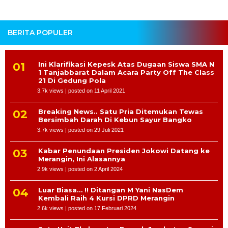
BERITA POPULER
Ini Klarifikasi Kepesk Atas Dugaan Siswa SMA N
1 Tanjabbarat Dalam Acara Party Off The Class
21 Di Gedung Pola
3.7k views
|
posted on 11 April 2021
Breaking News.. Satu Pria Ditemukan Tewas
Bersimbah Darah Di Kebun Sayur Bangko
3.7k views
|
posted on 29 Juli 2021
Kabar Penundaan Presiden Jokowi Datang ke
Merangin, Ini Alasannya
2.9k views
|
posted on 2 April 2024
Luar Biasa… !! Ditangan M Yani NasDem
Kembali Raih 4 Kursi DPRD Merangin
2.6k views
|
posted on 17 Februari 2024