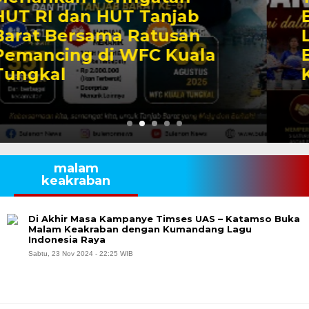
Bhinneka Tunggal Ika
Lewat Pergelaran Seni
Budaya Bhineka
Kebangsaan
malam
keakraban
Di Akhir Masa Kampanye Timses UAS – Katamso Buka
Malam Keakraban dengan Kumandang Lagu
Indonesia Raya
Sabtu, 23 Nov 2024 - 22:25 WIB