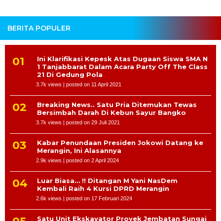
BERITA POPULER
Ini Klarifikasi Kepesk Atas Dugaan Siswa SMA N
1 Tanjabbarat Dalam Acara Party Off The Class
21 Di Gedung Pola
3.7k views
|
posted on 11 April 2021
Breaking News.. Satu Pria Ditemukan Tewas
Bersimbah Darah Di Kebun Sayur Bangko
3.7k views
|
posted on 29 Juli 2021
Kabar Penundaan Presiden Jokowi Datang ke
Merangin, Ini Alasannya
2.9k views
|
posted on 2 April 2024
Luar Biasa… !! Ditangan M Yani NasDem
Kembali Raih 4 Kursi DPRD Merangin
2.6k views
|
posted on 17 Februari 2024
Satu Unit Ekskavator Proyek Jembatan Sungai