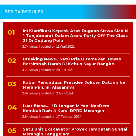
BERITA POPULER
Ini Klarifikasi Kepesk Atas Dugaan Siswa SMA N
1 Tanjabbarat Dalam Acara Party Off The Class
21 Di Gedung Pola
3.7k views
|
posted on 11 April 2021
Breaking News.. Satu Pria Ditemukan Tewas
Bersimbah Darah Di Kebun Sayur Bangko
3.7k views
|
posted on 29 Juli 2021
Kabar Penundaan Presiden Jokowi Datang ke
Merangin, Ini Alasannya
2.9k views
|
posted on 2 April 2024
Luar Biasa… !! Ditangan M Yani NasDem
Kembali Raih 4 Kursi DPRD Merangin
2.6k views
|
posted on 17 Februari 2024
Satu Unit Ekskavator Proyek Jembatan Sungai
Merangin Tenggelam