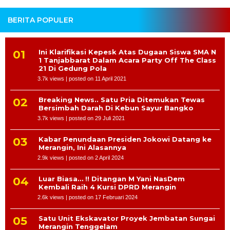
BERITA POPULER
Ini Klarifikasi Kepesk Atas Dugaan Siswa SMA N
1 Tanjabbarat Dalam Acara Party Off The Class
21 Di Gedung Pola
3.7k views
|
posted on 11 April 2021
Breaking News.. Satu Pria Ditemukan Tewas
Bersimbah Darah Di Kebun Sayur Bangko
3.7k views
|
posted on 29 Juli 2021
Kabar Penundaan Presiden Jokowi Datang ke
Merangin, Ini Alasannya
2.9k views
|
posted on 2 April 2024
Luar Biasa… !! Ditangan M Yani NasDem
Kembali Raih 4 Kursi DPRD Merangin
2.6k views
|
posted on 17 Februari 2024
Satu Unit Ekskavator Proyek Jembatan Sungai
Merangin Tenggelam