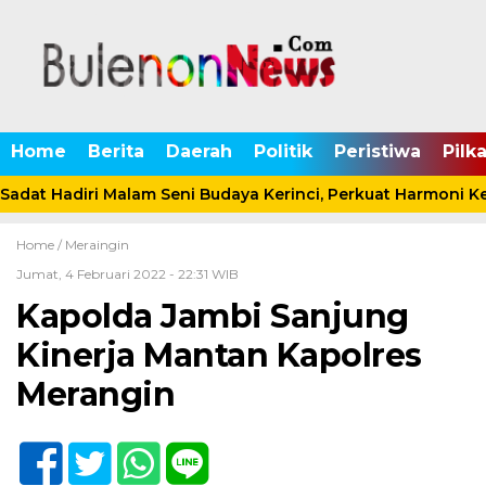
Home
Berita
Daerah
Politik
Peristiwa
Pilk
adat Hadiri Malam Seni Budaya Kerinci, Perkuat Harmoni 
Home /
Meraingin
Jumat, 4 Februari 2022 - 22:31 WIB
Kapolda Jambi Sanjung
Kinerja Mantan Kapolres
Merangin