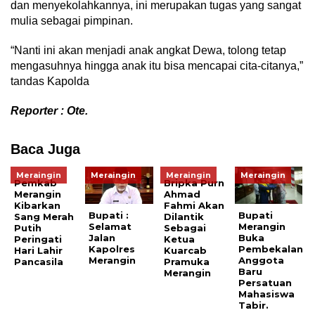
dan menyekolahkannya, ini merupakan tugas yang sangat
mulia sebagai pimpinan.
“Nanti ini akan menjadi anak angkat Dewa, tolong tetap
mengasuhnya hingga anak itu bisa mencapai cita-citanya,”
tandas Kapolda
Reporter : Ote.
Baca Juga
Meraingin
Meraingin
Meraingin
Meraingin
Pemkab
Bripka Purn
Merangin
Ahmad
Kibarkan
Fahmi Akan
Bupati :
Bupati
Sang Merah
Dilantik
Selamat
Merangin
Putih
Sebagai
Jalan
Buka
Peringati
Ketua
Kapolres
Pembekalan
Hari Lahir
Kuarcab
Merangin
Anggota
Pancasila
Pramuka
Baru
Merangin
Persatuan
Mahasiswa
Tabir.