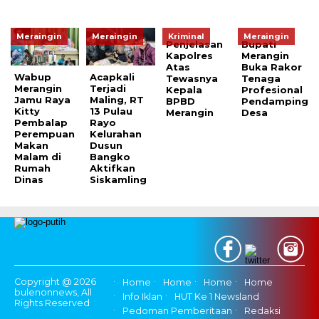
Meraingin
Meraingin
Kriminal
Meraingin
Penjelasan
Bupati
Kapolres
Merangin
Atas
Buka Rakor
Wabup
Acapkali
Tewasnya
Tenaga
Merangin
Terjadi
Kepala
Profesional
Jamu Raya
Maling, RT
BPBD
Pendamping
Kitty
13 Pulau
Merangin
Desa
Pembalap
Rayo
Perempuan
Kelurahan
Makan
Dusun
Malam di
Bangko
Rumah
Aktifkan
Dinas
Siskamling
Copyright @ 2026
Home
Home
Home
Home
bulenonnews, All
Info Iklan
HUT Ke 1 Newsland
Rights Reserved
Pedoman Pemberitaan
Redaksi