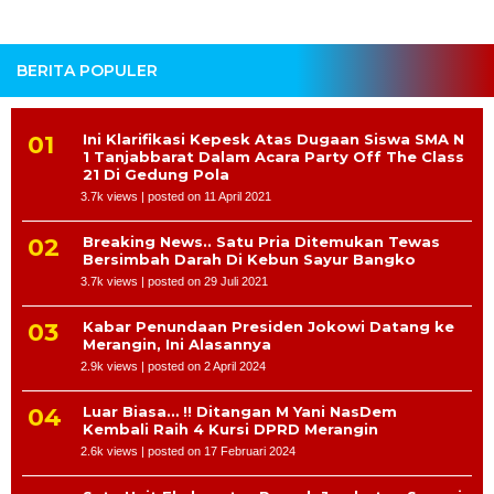
BERITA POPULER
Ini Klarifikasi Kepesk Atas Dugaan Siswa SMA N
1 Tanjabbarat Dalam Acara Party Off The Class
21 Di Gedung Pola
3.7k views
|
posted on 11 April 2021
Breaking News.. Satu Pria Ditemukan Tewas
Bersimbah Darah Di Kebun Sayur Bangko
3.7k views
|
posted on 29 Juli 2021
Kabar Penundaan Presiden Jokowi Datang ke
Merangin, Ini Alasannya
2.9k views
|
posted on 2 April 2024
Luar Biasa… !! Ditangan M Yani NasDem
Kembali Raih 4 Kursi DPRD Merangin
2.6k views
|
posted on 17 Februari 2024