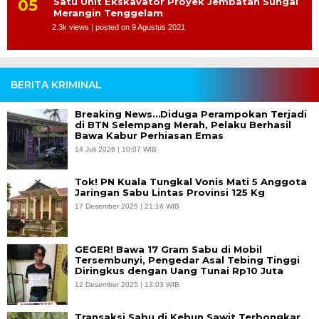
Satu Unit Ekskavator Proyek Jembatan Sungai
Merangin Tenggelam
2.3k views
|
posted on 9 Agustus 2021
BERITA KRIMINAL
Breaking News…Diduga Perampokan Terjadi
di BTN Selempang Merah, Pelaku Berhasil
Bawa Kabur Perhiasan Emas
14 Juli 2026 | 10:07 WIB
Tok! PN Kuala Tungkal Vonis Mati 5 Anggota
Jaringan Sabu Lintas Provinsi 125 Kg
17 Desember 2025 | 21:16 WIB
GEGER! Bawa 17 Gram Sabu di Mobil
Tersembunyi, Pengedar Asal Tebing Tinggi
Diringkus dengan Uang Tunai Rp10 Juta
12 Desember 2025 | 13:03 WIB
Transaksi Sabu di Kebun Sawit Terbongkar,