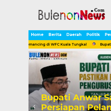
Home
Berita
Daerah
Politik
Pe
atusan Pemancing di WFC Kuala Tungkal
Bupati Anwar
n
Bupati Anwar 
Persiapan Pela