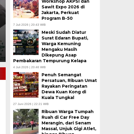
Workshop AKPSI dan
WFC Kuala Tungkal
Sawit Expo 2026 di
Jakarta, Perkuat
Program B-50
Kamis, 6 Agu 2026 - 12:19 WIB
7 Juli 2026 | 20:43 WIB
TANJAB BARAT, BULENON NEWS.COM – Ribuan pasan
Meski Sudah Diatur
Kayo Mustiko Rajo…
Surat Edaran Bupati,
Warga Kemuning
Mengaku Masih
Dikepung Asap
Pembakaran Tempurung Kelapa
4 Juli 2026 | 20:46 WIB
Penuh Semangat
Persatuan, Ribuan Umat
Rayakan Peringatan
Dewa Kuan Kong di
Kuala Tungkal
27 Juni 2026 | 22:21 WIB
Ribuan Warga Tumpah
Ruah di Car Free Day
Merangin, dari Senam
Massal, Unjuk Gigi Atlet,