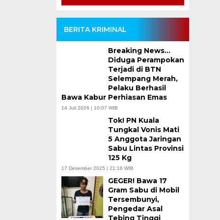
BERITA KRIMINAL
Breaking News…
Diduga Perampokan
Terjadi di BTN
Selempang Merah,
Pelaku Berhasil
Bawa Kabur Perhiasan Emas
14 Juli 2026 | 10:07 WIB
Tok! PN Kuala
Tungkal Vonis Mati
5 Anggota Jaringan
Sabu Lintas Provinsi
125 Kg
17 Desember 2025 | 21:16 WIB
GEGER! Bawa 17
Gram Sabu di Mobil
Tersembunyi,
Pengedar Asal
Tebing Tinggi