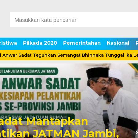
ristiwa
Pilkada 2020
Pemerintahan
Nasional
 Sadat Teguhkan Semangat Bhinneka Tunggal Ika Lewat Pe
Sadat Mantapkan
ntikan JATMAN Jambi,