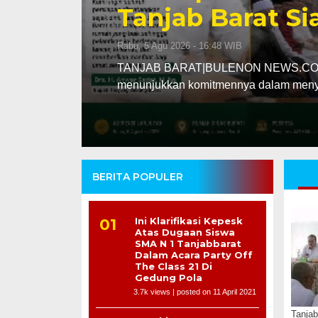
Tanjab Barat S
Rabu, 5 Agu 2026 - 16:48 WIB
dalam
TANJAB BARAT|BULENON NEWS.COM – P
menunjukkan komitmennya dalam meny
BERITA POPULER
Ini Klarifikasi Kepesk
Atas Dugaan Siswa
SMA N 1 Tanjabbarat
Dalam Acara Party Off
The Class 21 Di
Gedung Pola
3.7k views
|
posted on 11 April 2021
Tanjab