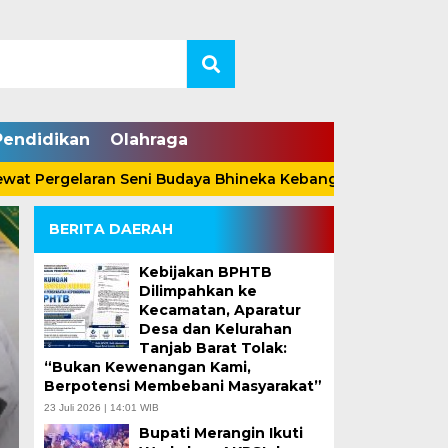
Pendidikan
Olahraga
rgelaran Seni Budaya Bhineka Kebangsaan
Anggota D
BERITA DAERAH
Kebijakan BPHTB
Dilimpahkan ke
Kecamatan, Aparatur
Desa dan Kelurahan
Bupati Anwar Sadat 
Tanjab Barat Tolak:
“Bukan Kewenangan Kami,
Peringatan HUT RI d
Berpotensi Membebani Masyarakat”
23 Juli 2026 | 14:01 WIB
Barat Bersama Ratus
Bupati Merangin Ikuti