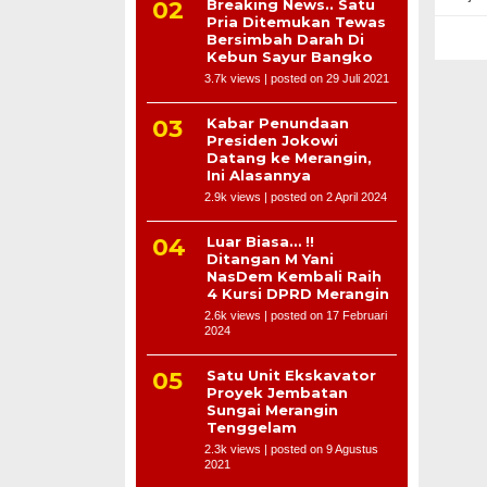
Breaking News.. Satu
Pria Ditemukan Tewas
Bersimbah Darah Di
Kebun Sayur Bangko
3.7k views
|
posted on 29 Juli 2021
Kabar Penundaan
Presiden Jokowi
Datang ke Merangin,
Ini Alasannya
2.9k views
|
posted on 2 April 2024
Luar Biasa… !!
Ditangan M Yani
NasDem Kembali Raih
4 Kursi DPRD Merangin
2.6k views
|
posted on 17 Februari
2024
Satu Unit Ekskavator
Proyek Jembatan
Sungai Merangin
Tenggelam
2.3k views
|
posted on 9 Agustus
2021