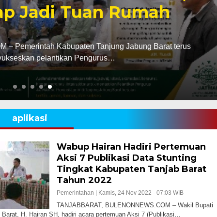
iap Jadi Tuan Rumah
emerintah Kabupaten Tanjung Jabung Barat terus
ukseskan pelantikan Pengurus…
aplikasi
Wabup Hairan Hadiri Pertemuan
Aksi 7 Publikasi Data Stunting
Tingkat Kabupaten Tanjab Barat
Tahun 2022
Pemerintahan |
Kamis, 24 Nov 2022 - 07:03 WIB
TANJABBARAT, BULENONNEWS.COM – Wakil Bupati
 Barat, H. Hairan SH, hadiri acara pertemuan Aksi 7 (Publikasi…