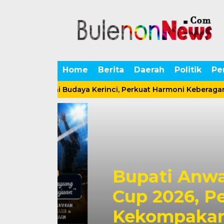
Home
Berita
Daerah
Politik
Pe
 Malam Seni Budaya Kerinci, Perkuat Harmoni Keberagaman 
Bupati Anwar 
Cup 2026, Perku
et
Kekompakan An