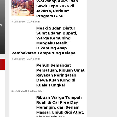
Workshop AKPSI dan
Barat
Sawit Expo 2026 di
Jakarta, Perkuat
Program B-50
Kamis, 30 Jul 2026 - 13:26 WIB
7 Juli 2026 | 20:43 WIB
TANJABBARAT, BULENON NEWS COM – Teka-teki pe
Meski Sudah Diatur
Kabupaten Tanjung Jabung Barat akhirnya terjawab
Surat Edaran Bupati,
Warga Kemuning
Mengaku Masih
Dikepung Asap
Pembakaran Tempurung Kelapa
4 Juli 2026 | 20:46 WIB
Penuh Semangat
Persatuan, Ribuan Umat
Rayakan Peringatan
Dewa Kuan Kong di
Kuala Tungkal
27 Juni 2026 | 22:21 WIB
Ribuan Warga Tumpah
Ruah di Car Free Day
Merangin, dari Senam
Massal, Unjuk Gigi Atlet,