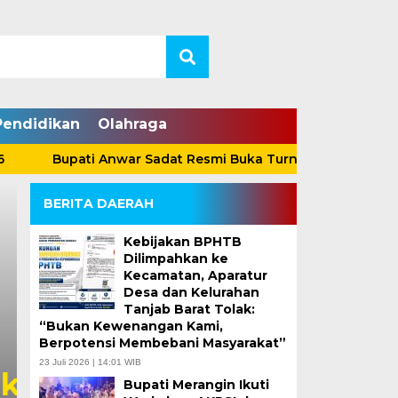
Pendidikan
Olahraga
Bupati Anwar Sadat Resmi Buka Turnamen Voli Antar-Klub
BERITA DAERAH
Kebijakan BPHTB
Dilimpahkan ke
Kecamatan, Aparatur
Desa dan Kelurahan
Tanjab Barat Tolak:
“Bukan Kewenangan Kami,
Bupati Anwar Sadat 
Berpotensi Membebani Masyarakat”
23 Juli 2026 | 14:01 WIB
Indriana Jadi Plt S
Bupati Merangin Ikuti