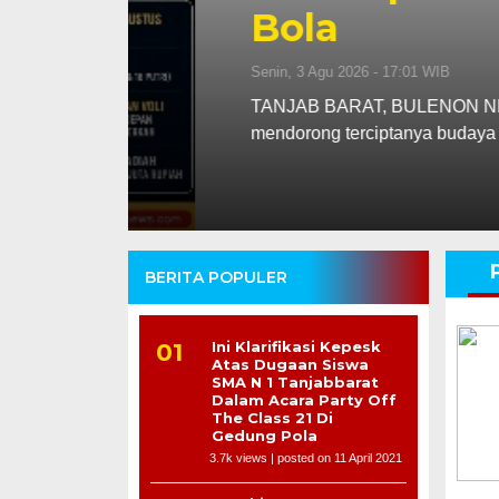
Bola
Senin, 3 Agu 2026 - 17:01 WIB
abung
TANJAB BARAT, BULENON NEWS.COM – 
mendorong terciptanya budaya kerja y
BERITA POPULER
Ini Klarifikasi Kepesk
Atas Dugaan Siswa
SMA N 1 Tanjabbarat
Dalam Acara Party Off
The Class 21 Di
Gedung Pola
3.7k views
|
posted on 11 April 2021