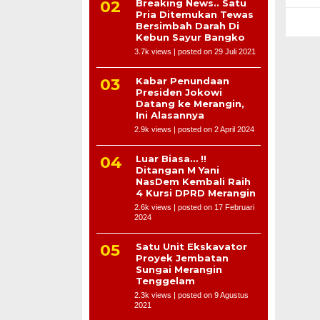
Breaking News.. Satu
Pria Ditemukan Tewas
Bersimbah Darah Di
Kebun Sayur Bangko
3.7k views
|
posted on 29 Juli 2021
Kabar Penundaan
Presiden Jokowi
Datang ke Merangin,
Ini Alasannya
2.9k views
|
posted on 2 April 2024
Luar Biasa… !!
Ditangan M Yani
NasDem Kembali Raih
4 Kursi DPRD Merangin
2.6k views
|
posted on 17 Februari
2024
Satu Unit Ekskavator
Proyek Jembatan
Sungai Merangin
Tenggelam
2.3k views
|
posted on 9 Agustus
2021