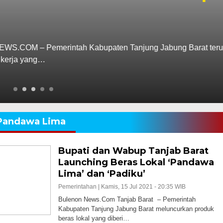
Pemerintah Kabupaten Tanjung Jabung Barat terus
ang…
Pandawa Lima
Bupati dan Wabup Tanjab Barat
Launching Beras Lokal ‘Pandawa
Lima’ dan ‘Padiku’
Pemerintahan |
Kamis, 15 Jul 2021 - 20:35 WIB
Bulenon News.Com Tanjab Barat – Pemerintah
Kabupaten Tanjung Jabung Barat meluncurkan produk
beras lokal yang diberi…