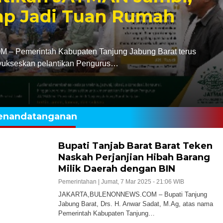
iap Jadi Tuan Rumah
emerintah Kabupaten Tanjung Jabung Barat terus
ukseskan pelantikan Pengurus…
enandatanganan
Bupati Tanjab Barat Barat Teken
Naskah Perjanjian Hibah Barang
Milik Daerah dengan BIN
Pemerintahan |
Jumat, 7 Mar 2025 - 21:06 WIB
JAKARTA,BULENONNEWS.COM – Bupati Tanjung
Jabung Barat, Drs. H. Anwar Sadat, M.Ag, atas nama
Pemerintah Kabupaten Tanjung…