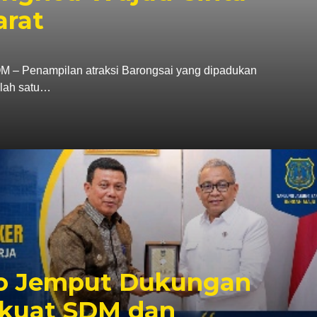
arat
Penampilan atraksi Barongsai yang dipadukan
alah satu…
o Jemput Dukungan
rkuat SDM dan