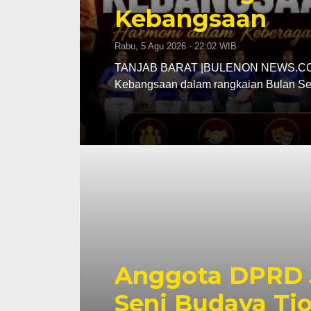
Kebangsaan
Rabu, 5 Agu 2026 - 22:02 WIB
TANJAB BARAT |BULENON NEWS.COM –
Kebangsaan dalam rangkaian Bulan S
Anggota DPRD 
Seni Budaya Ti