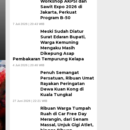
Workshop AKPSI dan
Sawit Expo 2026 di
Jakarta, Perkuat
Program B-50
7 Juli 2026 | 20:43 WIB
Meski Sudah Diatur
Surat Edaran Bupati,
Warga Kemuning
Mengaku Masih
Dikepung Asap
Pembakaran Tempurung Kelapa
4 Juli 2026 | 20:46 WIB
Penuh Semangat
Persatuan, Ribuan Umat
Rayakan Peringatan
Dewa Kuan Kong di
Kuala Tungkal
27 Juni 2026 | 22:21 WIB
Ribuan Warga Tumpah
Ruah di Car Free Day
Merangin, dari Senam
Massal, Unjuk Gigi Atlet,