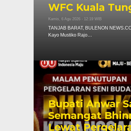
WFC Kuala Tun
Kamis, 6 Agu 2026 - 12:19 WIB
TANJAB BARAT, BULENON NEWS.COM – R
Kayo Mustiko Rajo…
Bupati Anwar S
Semangat Bhinn
Lewat Pergelar