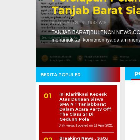
Tanjab Barat S
Rabu, 5 Agu 2026 - 16:48 WIB
TANJAB BARAT|BULENON NEWS.COM – P
menunjukkan komitmennya dalam meny
p
BERITA POPULER
Ini Klarifikasi Kepesk
Atas Dugaan Siswa
SMA N 1 Tanjabbarat
Dalam Acara Party Off
The Class 21 Di
Gedung Pola
3.7k views
|
posted on 11 April 2021
Breaking News.. Satu