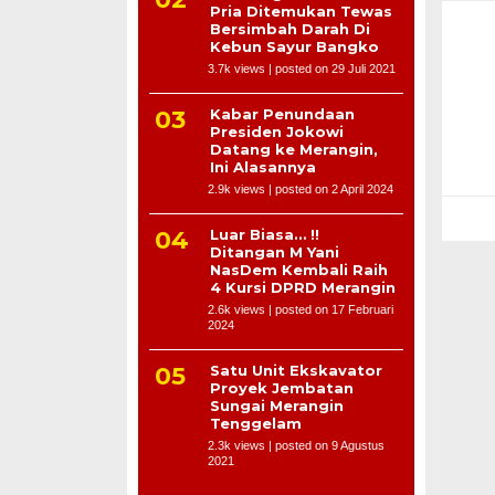
Pria Ditemukan Tewas
Bersimbah Darah Di
Kebun Sayur Bangko
3.7k views
|
posted on 29 Juli 2021
Kabar Penundaan
Presiden Jokowi
Datang ke Merangin,
Ini Alasannya
2.9k views
|
posted on 2 April 2024
Luar Biasa… !!
Ditangan M Yani
NasDem Kembali Raih
4 Kursi DPRD Merangin
2.6k views
|
posted on 17 Februari
2024
Satu Unit Ekskavator
Proyek Jembatan
Sungai Merangin
Tenggelam
2.3k views
|
posted on 9 Agustus
2021