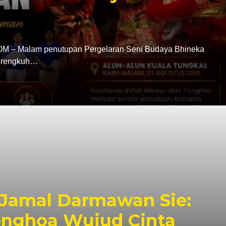
 Malam penutupan Pergelaran Seni Budaya Bhineka
erengkuh…
Jamal Darmawan Sie:
onghoa Wujud Cinta