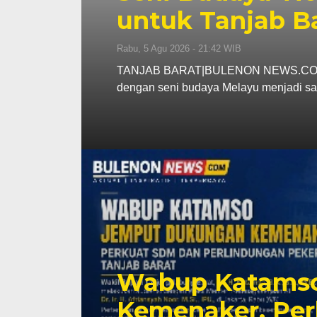
untuk Tanjab B
Rabu, 5 Agu 2026 - 21:42 WIB
TANJAB BARAT|BULENON NEWS.COM – 
dengan seni budaya Melayu menjadi s
Wabup Katams
Kemenaker, Pe