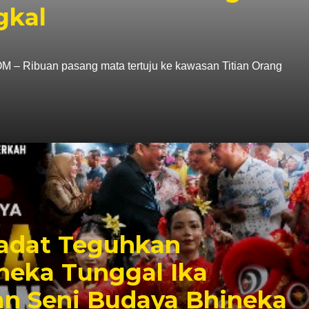
gkal
ibuan pasang mata tertuju ke kawasan Titian Orang
adat Teguhkan
eka Tunggal Ika
an Seni Budaya Bhineka