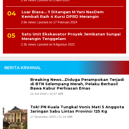
2.9k views
|
posted on 2 April 2024
Luar Biasa… !! Ditangan M Yani NasDem
Kembali Raih 4 Kursi DPRD Merangin
2.6k views
|
posted on 17 Februari 2024
Satu Unit Ekskavator Proyek Jembatan Sungai
Merangin Tenggelam
2.3k views
|
posted on 9 Agustus 2021
BERITA KRIMINAL
Breaking News…Diduga Perampokan Terjadi
di BTN Selempang Merah, Pelaku Berhasil
Bawa Kabur Perhiasan Emas
14 Juli 2026 | 10:07 WIB
Tok! PN Kuala Tungkal Vonis Mati 5 Anggota
Jaringan Sabu Lintas Provinsi 125 Kg
17 Desember 2025 | 21:16 WIB