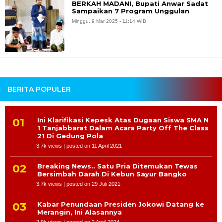
BERKAH MADANI, Bupati Anwar Sadat
Sampaikan 7 Program Unggulan
Minggu, 9 Mar 2025 - 11:14 WIB
BERITA POPULER
Ini Klarifikasi Kepesk Atas Dugaan Siswa SMA N
1 Tanjabbarat Dalam Acara Party Off The Class
21 Di Gedung Pola
3.7k views
|
posted on 11 April 2021
Breaking News.. Satu Pria Ditemukan Tewas
Bersimbah Darah Di Kebun Sayur Bangko
3.7k views
|
posted on 29 Juli 2021
Kabar Penundaan Presiden Jokowi Datang ke
Merangin, Ini Alasannya