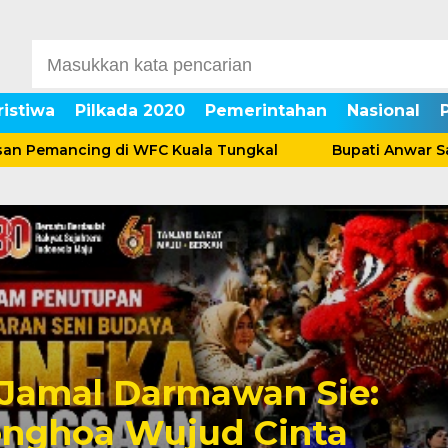
ristiwa
Pilkada 2020
Pemerintahan
Nasional
emancing di WFC Kuala Tungkal
Bupati Anwar Sadat 
Jamal Darmawan Sie:
onghoa Wujud Cinta