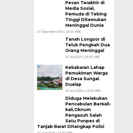
Pesan Terakhir di
Media Sosial,
Pemuda di Tebing
Tinggi Ditemukan
Meninggal Dunia
17 Desember 2025 | 20:21 WIB
Tanah Longsor di
Teluk Pengkah Dua
Orang Meninggal
31 Juli 2025 | 09:51 WIB
Kebakaran Lahap
Pemukiman Warga
di Desa Sungai
Dualap
16 Juni 2025 | 12:54 WIB
Diduga Melakukan
Pencabulan Berkali-
kali,Oknum
Pengasuh Salah
Satu Ponpes di
Tanjab Barat Ditangkap Polisi
21 April 2025 | 10:52 WIB