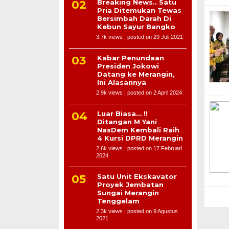
Breaking News.. Satu
Pria Ditemukan Tewas
Bersimbah Darah Di
Kebun Sayur Bangko
3.7k views
|
posted on 29 Juli 2021
Kabar Penundaan
Presiden Jokowi
Datang ke Merangin,
Ini Alasannya
2.9k views
|
posted on 2 April 2024
Luar Biasa… !!
Ditangan M Yani
NasDem Kembali Raih
4 Kursi DPRD Merangin
2.6k views
|
posted on 17 Februari
2024
Satu Unit Ekskavator
Proyek Jembatan
Sungai Merangin
Tenggelam
2.3k views
|
posted on 9 Agustus
2021