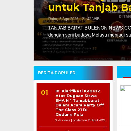
untuk Tanjab B
Rabu, 5 Agu 2026 - 21:42 WIB
Bhineka
TANJAB BARAT|BULENON NEWS.COM – 
dengan seni budaya Melayu menjadi s
BERITA POPULER
Ini Klarifikasi Kepesk
Atas Dugaan Siswa
SMA N 1 Tanjabbarat
Dalam Acara Party Off
The Class 21 Di
Gedung Pola
3.7k views
|
posted on 11 April 2021