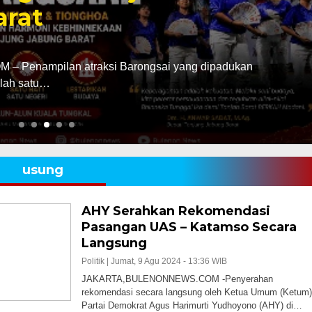
arat
Penampilan atraksi Barongsai yang dipadukan
alah satu…
usung
AHY Serahkan Rekomendasi
Pasangan UAS – Katamso Secara
Langsung
Politik |
Jumat, 9 Agu 2024 - 13:36 WIB
JAKARTA,BULENONNEWS.COM -Penyerahan
rekomendasi secara langsung oleh Ketua Umum (Ketum)
Partai Demokrat Agus Harimurti Yudhoyono (AHY) di…