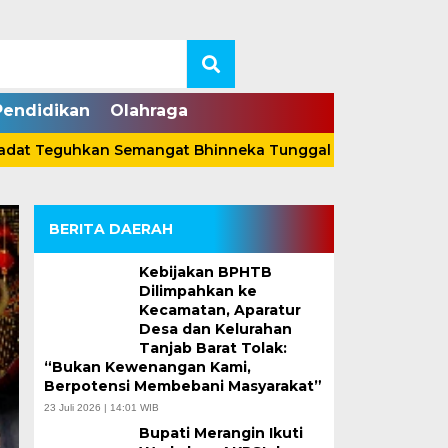
Pendidikan
Olahraga
Teguhkan Semangat Bhinneka Tunggal Ika Lewat Pergelara
BERITA DAERAH
Kebijakan BPHTB
Dilimpahkan ke
Kecamatan, Aparatur
Desa dan Kelurahan
Tanjab Barat Tolak:
“Bukan Kewenangan Kami,
Wabup Katamso Jem
Berpotensi Membebani Masyarakat”
23 Juli 2026 | 14:01 WIB
Kemenaker, Perkuat
Bupati Merangin Ikuti