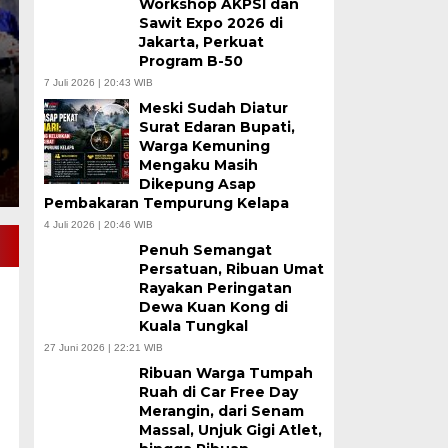
Workshop AKPSI dan
Perlindungan Pekerja
Sawit Expo 2026 di
Jakarta, Perkuat
Program B-50
Rabu, 5 Agu 2026 - 17:37 WIB
7 Juli 2026 | 20:43 WIB
BULENON NEWS |JAKARTA – Komitmen Pemerintah 
Meski Sudah Diatur
meningkatkan kualitas sumber daya manusia…
Surat Edaran Bupati,
Warga Kemuning
Mengaku Masih
Dikepung Asap
Pembakaran Tempurung Kelapa
4 Juli 2026 | 20:46 WIB
Penuh Semangat
Persatuan, Ribuan Umat
Rayakan Peringatan
Dewa Kuan Kong di
Kuala Tungkal
27 Juni 2026 | 22:21 WIB
Ribuan Warga Tumpah
Ruah di Car Free Day
Merangin, dari Senam
Massal, Unjuk Gigi Atlet,