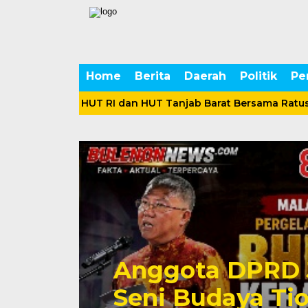
Home
Berita
Daerah
Politik
Pe
eringatan HUT RI dan HUT Tanjab Barat Bersama Ratusan P
Anggota DPRD 
neka
Seni Budaya Ti