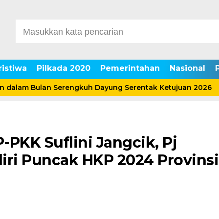
ristiwa
Pilkada 2020
Pemerintahan
Nasional
 Bulan Serengkuh Dayung Serentak Ketujuan 2026
Bup
PKK Suflini Jangcik, Pj
iri Puncak HKP 2024 Provinsi