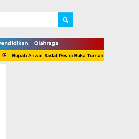
Pendidikan
Olahraga
ati Anwar Sadat Resmi Buka Turnamen Voli Antar-Klub Tanj