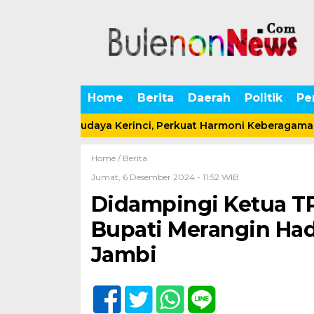
Home
Berita
Daerah
Politik
Pe
m Seni Budaya Kerinci, Perkuat Harmoni Keberagaman dalam
Home /
Berita
Jumat, 6 Desember 2024 - 11:52 WIB
Didampingi Ketua TP-
Bupati Merangin Had
Jambi