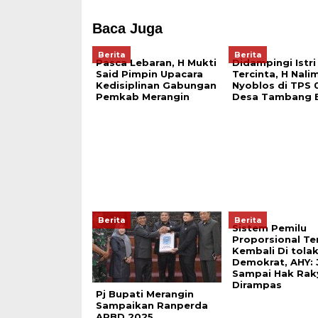
Baca Juga
Berita
Berita
Pasca Lebaran, H Mukti
Didampingi Istri
Said Pimpin Upacara
Tercinta, H Nali
Kedisiplinan Gabungan
Nyoblos di TPS 
Pemkab Merangin
Desa Tambang 
Berita
Berita
Sistem Pemilu
Proporsional Te
Kembali Di tolak
Demokrat, AHY:
Sampai Hak Rak
Dirampas
Pj Bupati Merangin
Sampaikan Ranperda
APBD 2025