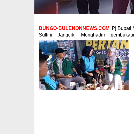
BUNGO-BULENONNEWS.COM
. Pj Bupat
Suflini Jangcik, Menghadiri pembuk