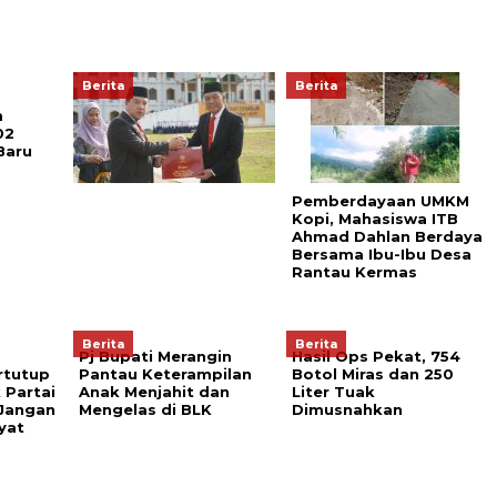
Berita
Berita
m
02
Baru
Pemberdayaan UMKM
Kopi, Mahasiswa ITB
Ahmad Dahlan Berdaya
Bersama Ibu-Ibu Desa
Rantau Kermas
Berita
Berita
Pj Bupati Merangin
Hasil Ops Pekat, 754
rtutup
Pantau Keterampilan
Botol Miras dan 250
 Partai
Anak Menjahit dan
Liter Tuak
 Jangan
Mengelas di BLK
Dimusnahkan
yat