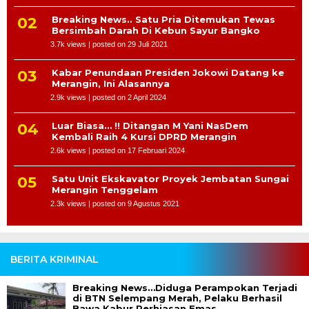
Breaking News.. Satu Pria Ditemukan Tewas
Bersimbah Darah Di Kebun Sayur Bangko
3.7k views
|
posted on 29 Juli 2021
Kabar Penundaan Presiden Jokowi Datang ke
Merangin, Ini Alasannya
2.9k views
|
posted on 2 April 2024
Luar Biasa… !! Ditangan M Yani NasDem
Kembali Raih 4 Kursi DPRD Merangin
2.6k views
|
posted on 17 Februari 2024
Satu Unit Ekskavator Proyek Jembatan Sungai
Merangin Tenggelam
2.3k views
|
posted on 9 Agustus 2021
BERITA KRIMINAL
Breaking News…Diduga Perampokan Terjadi
di BTN Selempang Merah, Pelaku Berhasil
Bawa Kabur Perhiasan Emas