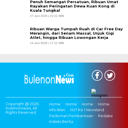
Penuh Semangat Persatuan, Ribuan Umat
Rayakan Peringatan Dewa Kuan Kong di
Kuala Tungkal
27 Juni 2026 | 22:21 WIB
Ribuan Warga Tumpah Ruah di Car Free Day
Merangin, dari Senam Massal, Unjuk Gigi
Atlet, hingga Ribuan Lowongan Kerja
14 Juni 2026 | 17:12 WIB
Copyright @ 2026
Home
Home
Home
Home
bulenonnews, All
Info Iklan
HUT Ke 1 Newsland
Rights Reserved
Pedoman Pemberitaan
Redaksi
Indeks Berita