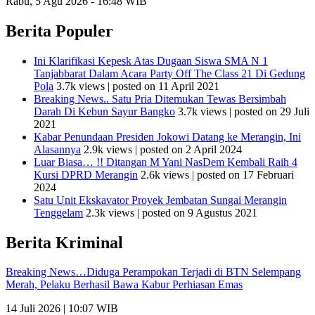
Rabu, 5 Agu 2026 - 16:48 WIB
Berita Populer
Ini Klarifikasi Kepesk Atas Dugaan Siswa SMA N 1
Tanjabbarat Dalam Acara Party Off The Class 21 Di Gedung
Pola
3.7k views
|
posted on 11 April 2021
Breaking News.. Satu Pria Ditemukan Tewas Bersimbah
Darah Di Kebun Sayur Bangko
3.7k views
|
posted on 29 Juli
2021
Kabar Penundaan Presiden Jokowi Datang ke Merangin, Ini
Alasannya
2.9k views
|
posted on 2 April 2024
Luar Biasa… !! Ditangan M Yani NasDem Kembali Raih 4
Kursi DPRD Merangin
2.6k views
|
posted on 17 Februari
2024
Satu Unit Ekskavator Proyek Jembatan Sungai Merangin
Tenggelam
2.3k views
|
posted on 9 Agustus 2021
Berita Kriminal
Breaking News…Diduga Perampokan Terjadi di BTN Selempang
Merah, Pelaku Berhasil Bawa Kabur Perhiasan Emas
14 Juli 2026 | 10:07 WIB