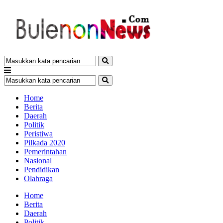
Home
Berita
Daerah
Politik
Peristiwa
Pilkada 2020
Pemerintahan
Nasional
Pendidikan
Olahraga
Home
Berita
Daerah
Politik