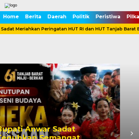
Home
Berita
Daerah
Politik
Peristiwa
Pilk
adat Meriahkan Peringatan HUT RI dan HUT Tanjab Barat B