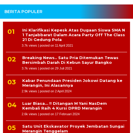
BERITA POPULER
Ini Klarifikasi Kepesk Atas Dugaan Siswa SMA N
1 Tanjabbarat Dalam Acara Party Off The Class
21 Di Gedung Pola
3.7k views
|
posted on 11 April 2021
Breaking News.. Satu Pria Ditemukan Tewas
Bersimbah Darah Di Kebun Sayur Bangko
3.7k views
|
posted on 29 Juli 2021
Kabar Penundaan Presiden Jokowi Datang ke
Merangin, Ini Alasannya
2.9k views
|
posted on 2 April 2024
Luar Biasa… !! Ditangan M Yani NasDem
Kembali Raih 4 Kursi DPRD Merangin
2.6k views
|
posted on 17 Februari 2024
Satu Unit Ekskavator Proyek Jembatan Sungai
Merangin Tenggelam