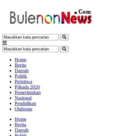
Home
Berita
Daerah
Politik
Peristiwa
Pilkada 2020
Pemerintahan
Nasional
Pendidikan
Olahraga
Home
Berita
Daerah
Politik