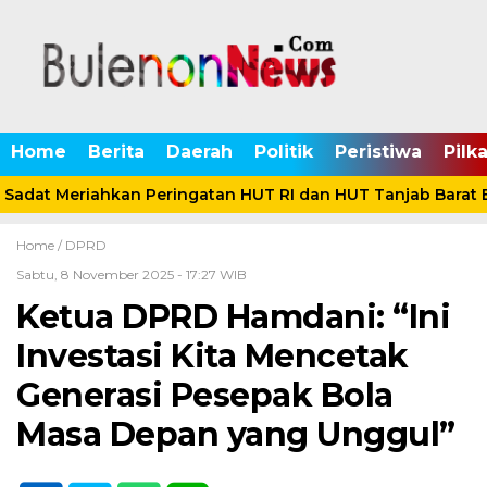
Home
Berita
Daerah
Politik
Peristiwa
Pilk
Sadat Meriahkan Peringatan HUT RI dan HUT Tanjab Barat 
Home /
DPRD
Sabtu, 8 November 2025 - 17:27 WIB
Ketua DPRD Hamdani: “Ini
Investasi Kita Mencetak
Generasi Pesepak Bola
Masa Depan yang Unggul”