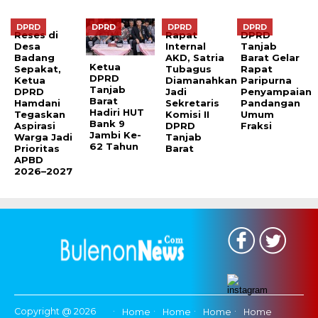
DPRD
DPRD
DPRD
DPRD
Reses di
Rapat
DPRD
Desa
Internal
Tanjab
Badang
AKD, Satria
Barat Gelar
Ketua
Sepakat,
Tubagus
Rapat
DPRD
Ketua
Diamanahkan
Paripurna
Tanjab
DPRD
Jadi
Penyampaian
Barat
Hamdani
Sekretaris
Pandangan
Hadiri HUT
Tegaskan
Komisi II
Umum
Bank 9
Aspirasi
DPRD
Fraksi
Jambi Ke-
Warga Jadi
Tanjab
62 Tahun
Prioritas
Barat
APBD
2026–2027
Copyright @ 2026
Home
Home
Home
Home