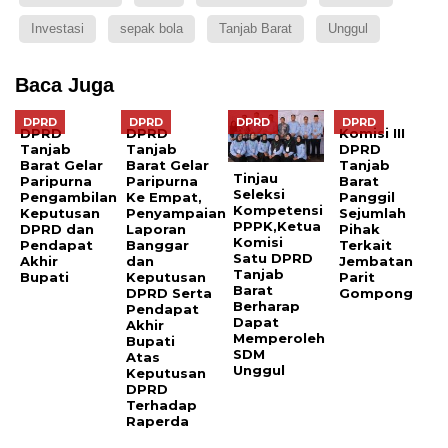
Investasi
sepak bola
Tanjab Barat
Unggul
Baca Juga
DPRD
DPRD
DPRD
DPRD
DPRD
DPRD
Komisi III
Tanjab
Tanjab
DPRD
Barat Gelar
Barat Gelar
Tanjab
Tinjau
Paripurna
Paripurna
Barat
Seleksi
Pengambilan
Ke Empat,
Panggil
Kompetensi
Keputusan
Penyampaian
Sejumlah
PPPK,Ketua
DPRD dan
Laporan
Pihak
Komisi
Pendapat
Banggar
Terkait
Satu DPRD
Akhir
dan
Jembatan
Tanjab
Bupati
Keputusan
Parit
Barat
DPRD Serta
Gompong
Berharap
Pendapat
Dapat
Akhir
Memperoleh
Bupati
SDM
Atas
Unggul
Keputusan
DPRD
Terhadap
Raperda