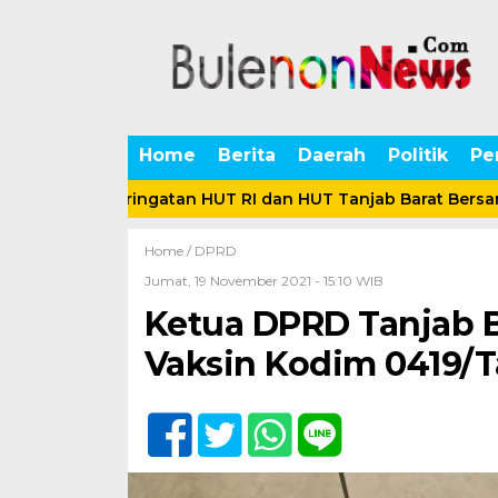
Home
Berita
Daerah
Politik
Pe
ahkan Peringatan HUT RI dan HUT Tanjab Barat Bersama Ra
Home /
DPRD
Jumat, 19 November 2021 - 15:10 WIB
Ketua DPRD Tanjab B
Vaksin Kodim 0419/T