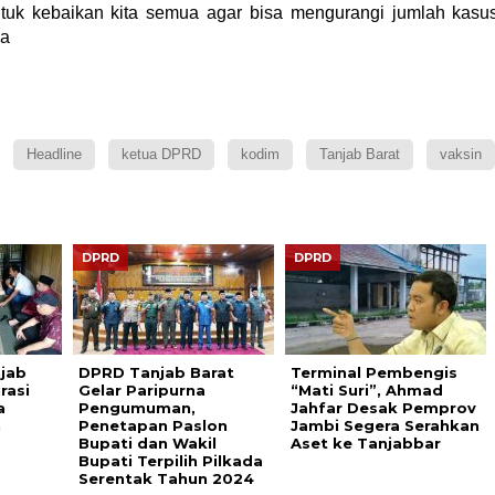
untuk kebaikan kita semua agar bisa mengurangi jumlah kasu
ya
Headline
ketua DPRD
kodim
Tanjab Barat
vaksin
DPRD
DPRD
jab
DPRD Tanjab Barat
Terminal Pembengis
rasi
Gelar Paripurna
“Mati Suri”, Ahmad
a
Pengumuman,
Jahfar Desak Pemprov
h
Penetapan Paslon
Jambi Segera Serahkan
Bupati dan Wakil
Aset ke Tanjabbar
Bupati Terpilih Pilkada
Serentak Tahun 2024