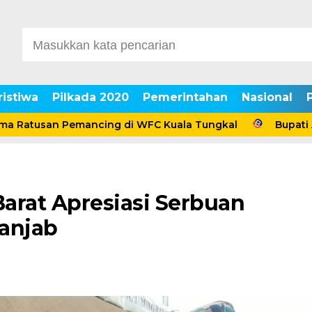
ristiwa
Pilkada 2020
Pemerintahan
Nasional
tusan Pemancing di WFC Kuala Tungkal
Bupati Anwar
arat Apresiasi Serbuan
anjab