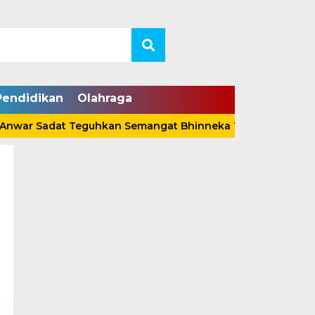
Pendidikan
Olahraga
 Sadat Teguhkan Semangat Bhinneka Tunggal Ika Lewat Pe