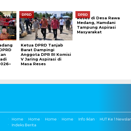
DPRD
DPRD
Reses di Desa Rawa
Medang, Hamdani
Tampung Aspirasi
Masyarakat
Badang
Ketua DPRD Tanjab
 DPRD
Barat Dampingi
kan
Anggota DPR RI Komisi
adi
V Jaring Aspirasi di
2026–
Masa Reses
Home
Home
Home
Home
Info Iklan
HUT Ke 1 Newsla
Indeks Berita