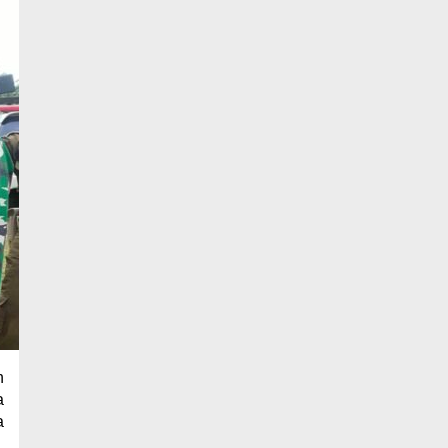
h
a
a