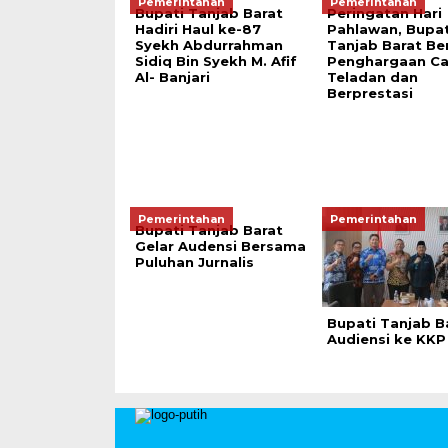
Pemerintahan
Pemerintahan
Bupati Tanjab Barat
Peringatan Hari
Hadiri Haul ke-87
Pahlawan, Bupat
Syekh Abdurrahman
Tanjab Barat Be
Sidiq Bin Syekh M. Afif
Penghargaan C
Al- Banjari
Teladan dan
Berprestasi
Pemerintahan
Pemerintahan
Bupati Tanjab Barat
Gelar Audensi Bersama
Puluhan Jurnalis
Bupati Tanjab B
Audiensi ke KKP