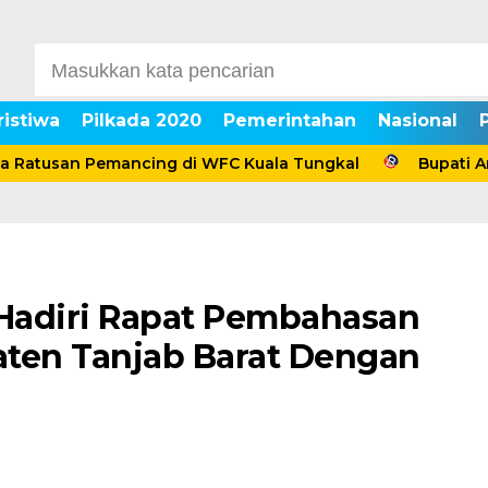
ristiwa
Pilkada 2020
Pemerintahan
Nasional
san Pemancing di WFC Kuala Tungkal
Bupati Anwar S
 Hadiri Rapat Pembahasan
ten Tanjab Barat Dengan