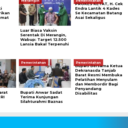
Meraingin
Pemerintahan
PROKES KETAT, H. Cek
i
Endra Lantik 4 Kades
rikan
Se Kecamatan Batang
amat
Asai Sekaligus
Luar Biasa Vaksin
Serentak Di Merangin,
Wabup: Target 12.500
Lansia Bakal Terpenuhi
Pemerintahan
Pemerintahan
Bupati Bersama Ketua
Dekranasda Tanjab
Barat Resmi Membuka
Pelatihan Menyulam
dan Membordir Bagi
Penyandang
arat
Bupati Anwar Sadat
Disabilitas
 RI
Terima Kunjungan
Silahturahmi Baznas