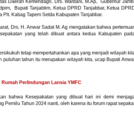
 Batas Daerah Kemendagri, Drs. Wardani, M.Ap, Gubernur Jamb
dpim, Bupati Tanjabtim, Ketua DPRD Tanjabbar, Ketua DPR
rta Plt. Kabag Tapem Setda Kabupaten Tanjabbar.
 Barat, Drs. H. Anwar Sadat M. Ag mengatakan bahwa pertemua
sepakatan yang telah dibuat antara kedua Kabupaten pad
t bersikukuh tetap mempertahankan apa yang menjadi wilayah kit
h puluhan tahun itu merupakan wilayah kita, ucap Bupati Anwa
n Rumah Perlindungan Lansia YMFC
akan bahwa Kesepakatan yang dibuat hari ini demi menjag
 Pemilu Tahun 2024 nanti, oleh karena itu forum rapat sepaka