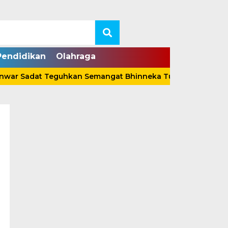
Pendidikan
Olahraga
adat Teguhkan Semangat Bhinneka Tunggal Ika Lewat Perg