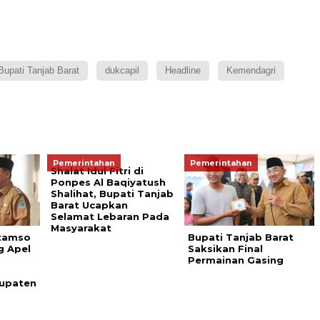
Bupati Tanjab Barat
dukcapil
Headline
Kemendagri
Pemerintahan
Pemerintahan
Shalat Idul Fitri di
Ponpes Al Baqiyatush
Shalihat, Bupati Tanjab
Barat Ucapkan
Selamat Lebaran Pada
Masyarakat
atamso
Bupati Tanjab Barat
g Apel
Saksikan Final
Permainan Gasing
upaten