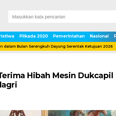
ristiwa
Pilkada 2020
Pemerintahan
Nasional
m Bulan Serengkuh Dayung Serentak Ketujuan 2026
Bu
 Terima Hibah Mesin Dukcapil
agri