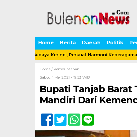
Home
Berita
Daerah
Politik
Pe
am Seni Budaya Kerinci, Perkuat Harmoni Keberagaman dala
Home /
Pemerintahan
Sabtu, 1 Mei 2021 - 19:53 WIB
Bupati Tanjab Barat
Mandiri Dari Kemend