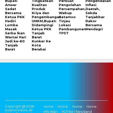
Bupati
Tingkatkan
Perkuat
Pengendalian
Anwar
Kualitas
Pengolahan
Inflasi
Sadat
Produk
Persampahan,
Daerah,
Bersama
Kriya dan
Wabup
Sekda
Ketua PKK
Pengembangan
Katamso
Tanjabbar
Hadiri
UMKM,Bupati
Tinjau
Rakor
Lomba
Didampingi
Lokasi
Bersama
Masak
Ketua PKK
Pembangunan
Mendagri
Serba Ikan
Tanjab
TPST
Warnai Hari
Barat
Jadi ke-60
Kunker Ke
Tanjab
Kota
Barat
Berabai
Copyright @ 2026
Home
Home
Home
Home
bulenonnews, All
Info Iklan
HUT Ke 1 Newsland