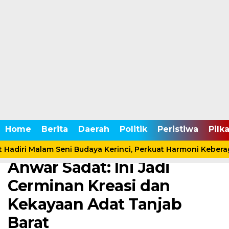
Home /
Pemerintahan
Home
Berita
Daerah
Politik
Peristiwa
Pilk
Senin, 18 Agustus 2025 - 12:44 WIB
Gelar Pawai Budaya,Bupati
 Hadiri Malam Seni Budaya Kerinci, Perkuat Harmoni Keber
Anwar Sadat: Ini Jadi
Cerminan Kreasi dan
Kekayaan Adat Tanjab
Barat