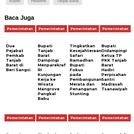
Bupati
Headline
Tanjab Barat
Baca Juga
Pemerintahan
Pemerintahan
Pemerintahan
Pemerintahan
Dua
Bupati
Tingkatkan
Bupati
Pejabat
Tanjab
Kesejahteraan
Didampingi
Pemkab
Barat
Safari
Ketua TP
Tanjab
Dampingi
Ramadhan
PKK Tanjab
Barat di
Menparekraf
Bupati
Barat
Beri Sangsi
RI
Fokus
Hadiri
Kunjungan
pada
Perpisahan
Kerja ke
Pembangunan
Santri
Wisata
Merata dan
Madrasah
Mangrove
Penanganan
Tsanawiyah
Pangkal
Stunting
Babu
Pemerintahan
Pemerintahan
Pemerintahan
Pemerintahan