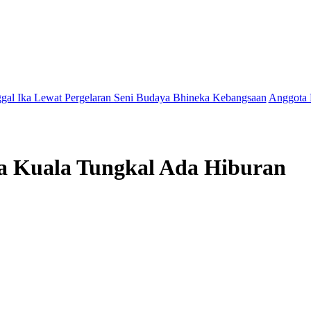
wat Pergelaran Seni Budaya Bhineka Kebangsaan
Anggota DPRD Jamal
ta Kuala Tungkal Ada Hiburan