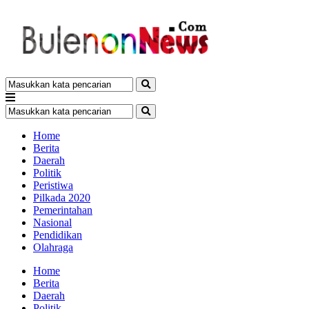
Home
Berita
Daerah
Politik
Peristiwa
Pilkada 2020
Pemerintahan
Nasional
Pendidikan
Olahraga
Home
Berita
Daerah
Politik