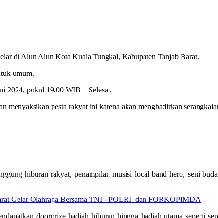
igelar di Alun Alun Kota Kuala Tungkal, Kabupaten Tanjab Barat.
untuk umum.
uni 2024, pukul 19.00 WIB – Selesai.
dan menyaksikan pesta rakyat ini karena akan menghadirkan serangkaia
nggung hiburan rakyat, penampilan musisi local band hero, seni buday
 Barat Gelar Olahraga Bersama TNI - POLRI dan FORKOPIMDA
mendapatkan doorprize hadiah hiburan hingga hadiah utama seperti sepe