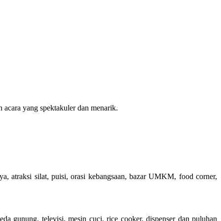
n acara yang spektakuler dan menarik.
a, atraksi silat, puisi, orasi kebangsaan, bazar UMKM, food corner,
da gunung, televisi, mesin cuci, rice cooker, dispenser dan puluhan