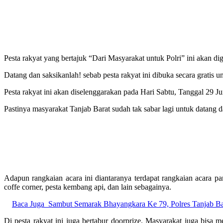
Pesta rakyat yang bertajuk “Dari Masyarakat untuk Polri” ini akan d
Datang dan saksikanlah! sebab pesta rakyat ini dibuka secara gratis 
Pesta rakyat ini akan diselenggarakan pada Hari Sabtu, Tanggal 29 J
Pastinya masyarakat Tanjab Barat sudah tak sabar lagi untuk datang 
Adapun rangkaian acara ini diantaranya terdapat rangkaian acara pa
coffe corner, pesta kembang api, dan lain sebagainya.
Baca Juga
Sambut Semarak Bhayangkara Ke 79, Polres Tanjab
Di pesta rakyat ini juga bertabur doorprize. Masyarakat juga bisa 