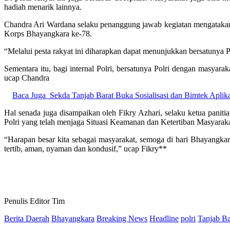
hadiah menarik lainnya.
Chandra Ari Wardana selaku penanggung jawab kegiatan mengatakan, p
Korps Bhayangkara ke-78.
“Melalui pesta rakyat ini diharapkan dapat menunjukkan bersatunya Po
Sementara itu, bagi internal Polri, bersatunya Polri dengan masya
ucap Chandra
Baca Juga
Sekda Tanjab Barat Buka Sosialisasi dan Bimtek Apli
Hal senada juga disampaikan oleh Fikry Azhari, selaku ketua panitia
Polri yang telah menjaga Situasi Keamanan dan Ketertiban Masyaraka
“Harapan besar kita sebagai masyarakat, semoga di hari Bhayangkar
tertib, aman, nyaman dan kondusif,” ucap Fikry**
Penulis Editor Tim
Berita Daerah
Bhayangkara
Breaking News
Headline
polri
Tanjab Ba