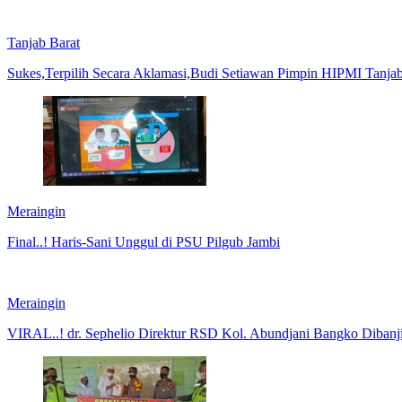
Tanjab Barat
Sukes,Terpilih Secara Aklamasi,Budi Setiawan Pimpin HIPMI Tanja
Meraingin
Final..! Haris-Sani Unggul di PSU Pilgub Jambi
Meraingin
VIRAL..! dr. Sephelio Direktur RSD Kol. Abundjani Bangko Dibanj