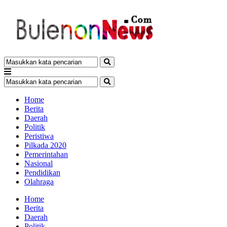
Home
Berita
Daerah
Politik
Peristiwa
Pilkada 2020
Pemerintahan
Nasional
Pendidikan
Olahraga
Home
Berita
Daerah
Politik