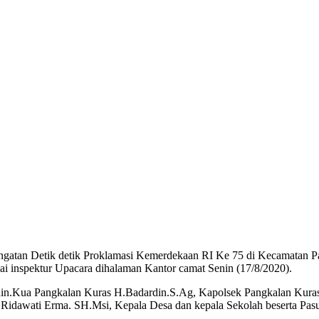
ngatan Detik detik Proklamasi Kemerdekaan RI Ke 75 di Kecamatan Pan
i inspektur Upacara dihalaman Kantor camat Senin (17/8/2020).
idin.Kua Pangkalan Kuras H.Badardin.S.Ag, Kapolsek Pangkalan Ku
tu Ridawati Erma. SH.Msi, Kepala Desa dan kepala Sekolah beserta Pa