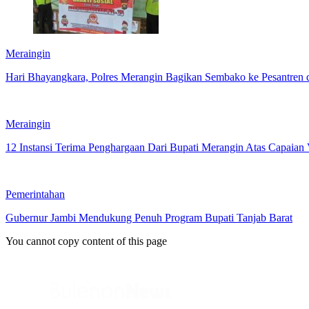
Meraingin
Hari Bhayangkara, Polres Merangin Bagikan Sembako ke Pesantren 
Meraingin
12 Instansi Terima Penghargaan Dari Bupati Merangin Atas Capaian 
Pemerintahan
Gubernur Jambi Mendukung Penuh Program Bupati Tanjab Barat
You cannot copy content of this page