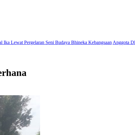
rgelaran Seni Budaya Bhineka Kebangsaan
Anggota DPRD Jamal Darm
erhana