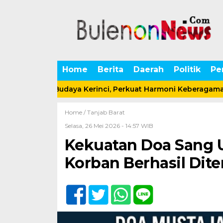
Home
Berita
Daerah
Politik
Pe
Seni Budaya Kerinci, Perkuat Harmoni Keberagaman dalam B
Home /
Tanjab Barat
Selasa, 26 Mei 2026 - 14:57 WIB
Kekuatan Doa Sang 
Korban Berhasil Di