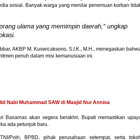
media sosial. Banyak warga yang menilai penemuan korban tida
seorang ulama yang memimpin daerah,” ungkap
okasi.
abbar, AKBP M. Kuswicaksono, S.I.K., M.H., menegaskan bahw
itmen penuh dalam misi kemanusiaan ini.
ulid Nabi Muhammad SAW di Masjid Nur Annisa
ri Basarnas akan segera berakhir, Bupati memastikan upay
ika ada petunjuk baru.
NI/Polri, BPBD, pihak perusahaan setempat, serta toko