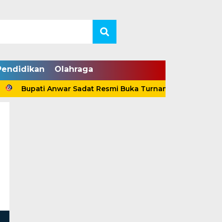
Pendidikan
Olahraga
i Anwar Sadat Resmi Buka Turnamen Voli Antar-Klub Tanjab 