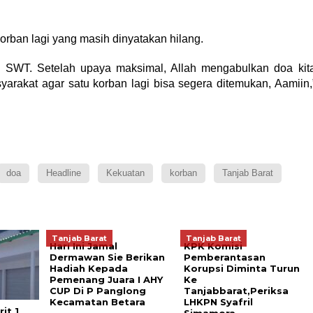
ban lagi yang masih dinyatakan hilang.
lah SWT. Setelah upaya maksimal, Allah mengabulkan doa kit
arakat agar satu korban lagi bisa segera ditemukan, Aamiin,
doa
Headline
Kekuatan
korban
Tanjab Barat
Tanjab Barat
Tanjab Barat
Hari Ini Jamal
KPK Komisi
Dermawan Sie Berikan
Pemberantasan
Hadiah Kepada
Korupsi Diminta Turun
Pemenang Juara I AHY
Ke
CUP Di P Panglong
Tanjabbarat,Periksa
Kecamatan Betara
LHKPN Syafril
it 1