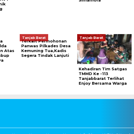
Simamora
mik
g
b
Tanjab Barat
Tanjab Barat
ta
Terkait Permohonan
lda
Panwas Pilkades Desa
n Atas
Kemuning Tua,Kadis
abup
Segera Tindak Lanjuti
ya
Kehadiran Tim Satgas
TMMD Ke -113
Tanjabbarat Terlihat
Enjoy Bersama Warga