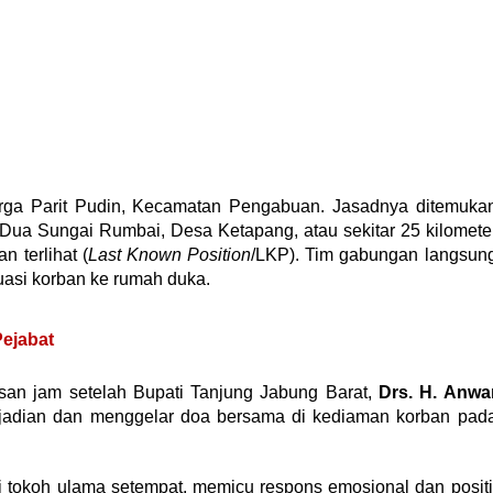
rga Parit Pudin, Kecamatan Pengabuan. Jasadnya ditemuka
t Dua Sungai Rumbai, Desa Ketapang, atau sekitar 25 kilomete
n terlihat (
Last Known Position
/LKP). Tim gabungan langsun
uasi korban ke rumah duka.
Pejabat
asan jam setelah Bupati Tanjung Jabung Barat,
Drs. H. Anwa
kejadian dan menggelar doa bersama di kediaman korban pad
i tokoh ulama setempat, memicu respons emosional dan positi