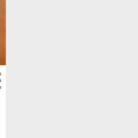
n
i
m