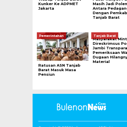
Kunker Ke ADPMET
Masih Jadi Pole
Jakarta
Antara Pedagan
Dengan Pemka
Tanjab Barat
Pemerintahan
Tanjab Barat
Masyarakat Min
Direskrimsus Po
Jambi Transpara
Pemeriksaan W
Dugaan Hilangn
Material
Ratusan ASN Tanjab
Barat Masuk Masa
Pensiun