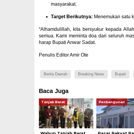
masyarakat.
Target Berikutnya:
Menemukan satu kor
“Alhamdulillah, kita bersyukur kepada Al
semua. Kami meminta doa dari seluruh masy
harap Bupati Anwar Sadat.
Penulis Editor Amir Ote
Berita Daerah
Breaking News
Bupati
Baca Juga
Tanjab Barat
Penbangunan
Wabup Tanjab Barat
Pasar Rakyat Par