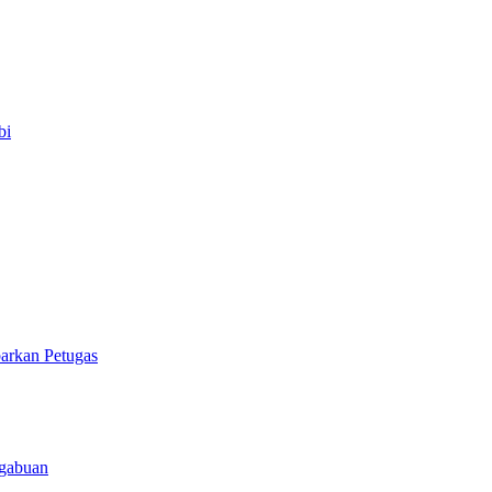
bi
arkan Petugas
ngabuan