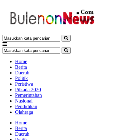
Home
Berita
Daerah
Politik
Peristiwa
Pilkada 2020
Pemerintahan
Nasional
Pendidikan
Olahraga
Home
Berita
Daerah
Politik