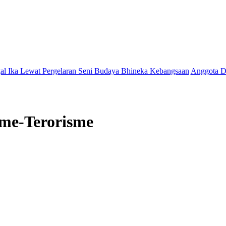
t Pergelaran Seni Budaya Bhineka Kebangsaan
Anggota DPRD Jamal D
sme-Terorisme