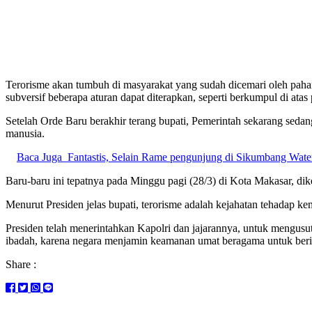
Terorisme akan tumbuh di masyarakat yang sudah dicemari oleh pah
subversif beberapa aturan dapat diterapkan, seperti berkumpul di ata
Setelah Orde Baru berakhir terang bupati, Pemerintah sekarang seda
manusia.
Baca Juga
Fantastis, Selain Rame pengunjung di Sikumbang Water
Baru-baru ini tepatnya pada Minggu pagi (28/3) di Kota Makasar, dik
Menurut Presiden jelas bupati, terorisme adalah kejahatan tehadap 
Presiden telah menerintahkan Kapolri dan jajarannya, untuk mengusut
ibadah, karena negara menjamin keamanan umat beragama untuk berib
Share :