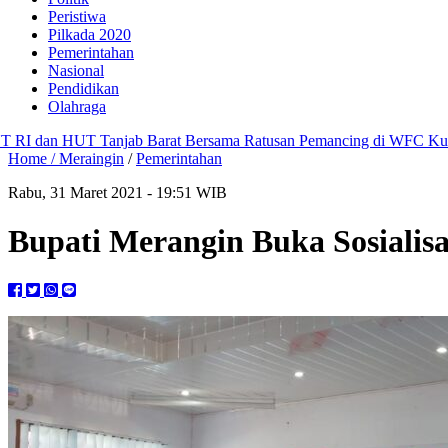
Peristiwa
Pilkada 2020
Pemerintahan
Nasional
Pendidikan
Olahraga
UT Tanjab Barat Bersama Ratusan Pemancing di WFC Kuala Tungkal
Home /
Meraingin
/
Pemerintahan
Rabu, 31 Maret 2021 - 19:51 WIB
Bupati Merangin Buka Sosialis