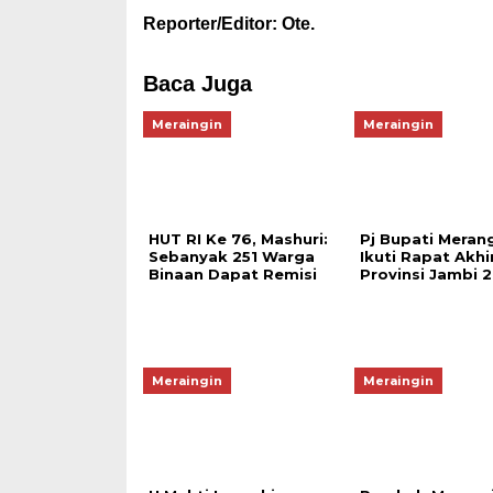
Reporter/Editor: Ote.
Baca Juga
Meraingin
Meraingin
HUT RI Ke 76, Mashuri:
Pj Bupati Meran
Sebanyak 251 Warga
Ikuti Rapat Akhi
Binaan Dapat Remisi
Provinsi Jambi 
Meraingin
Meraingin