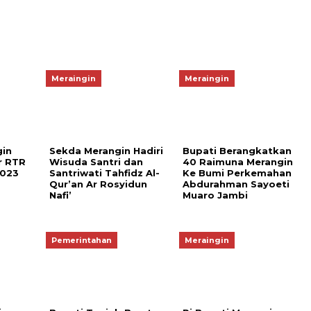
Meraingin
Meraingin
gin
Sekda Merangin Hadiri
Bupati Berangkatkan
r RTR
Wisuda Santri dan
40 Raimuna Merangin
2023
Santriwati Tahfidz Al-
Ke Bumi Perkemahan
Qur’an Ar Rosyidun
Abdurahman Sayoeti
Nafi’
Muaro Jambi
Pemerintahan
Meraingin