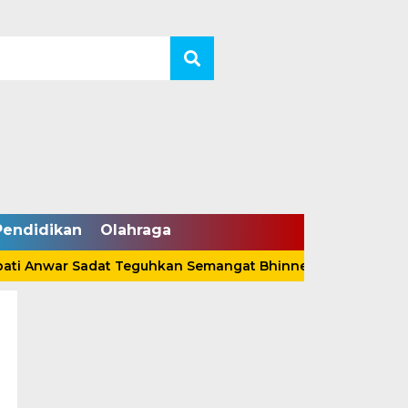
Pendidikan
Olahraga
Anwar Sadat Teguhkan Semangat Bhinneka Tunggal Ika Lewa