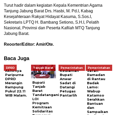
Turut hadir dalam kegiatan Kepala Kementrian Agama
Tanjung Jabung Barat Drs. Hasbi, M. Pd.I, Kabag
Kesejahteraan Rakyat Hidayat Kasuma, S.Sos.I,
Sekretaris LPTQ H. Bambang Setiono, S.H.I, Pelatih
Nasional, Provinsi dan Peserta Kafilah MTQ Tanjung
Jabung Barat.
Reoorter/Editor: Amir/Ote.
Baca Juga
DPRD
Tanjab Barat
Pemerintahan
Pemerintahan
Akhirnya
Kediaman
Safari
Paripurna
Bupati
Ramadan
DPRD
Anwar
di Rantau
Bupati
Merangin
Sadat di
Badak
Tanjab
Rampung
Datangi
Lamo:
Barat
Pukul 22.11
Petugas
Wabup
Tandatangani
WIB Malam.
Pantarlih
Katamso
LOI
Serahkan
Program
Bantuan
Kemitraan
dan
Solidaritas
Sampaikan