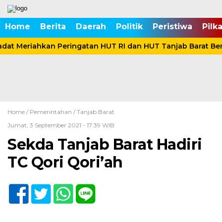
Home
Berita
Daerah
Politik
Peristiwa
Pilk
dat Meriahkan Peringatan HUT RI dan HUT Tanjab Barat Be
Home /
Pemerintahan
/
Tanjab Barat
Jumat, 3 September 2021 - 17:39 WIB
Sekda Tanjab Barat Hadiri
TC Qori Qori’ah