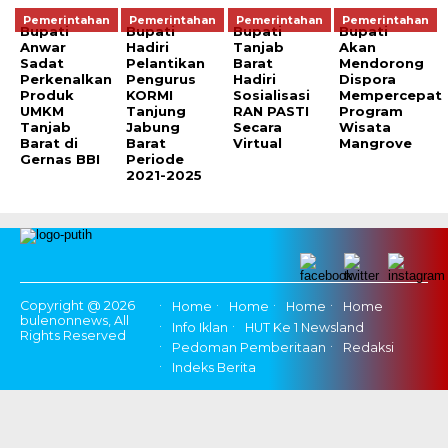
Pemerintahan
Pemerintahan
Pemerintahan
Pemerintahan
Bupati
Bupati
Bupati
Bupati
Anwar
Hadiri
Tanjab
Akan
Sadat
Pelantikan
Barat
Mendorong
Perkenalkan
Pengurus
Hadiri
Dispora
Produk
KORMI
Sosialisasi
Mempercepat
UMKM
Tanjung
RAN PASTI
Program
Tanjab
Jabung
Secara
Wisata
Barat di
Barat
Virtual
Mangrove
Gernas BBI
Periode
2021-2025
Copyright @ 2026
Home
Home
Home
Home
bulenonnews, All
Info Iklan
HUT Ke 1 Newsland
Rights Reserved
Pedoman Pemberitaan
Redaksi
Indeks Berita