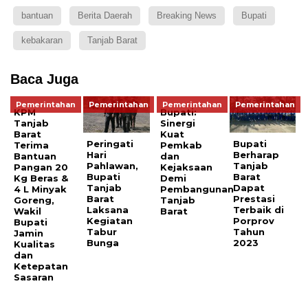
bantuan
Berita Daerah
Breaking News
Bupati
kebakaran
Tanjab Barat
Baca Juga
Pemerintahan
Pemerintahan
Pemerintahan
Pemerintahan
KPM
Bupati:
Tanjab
Sinergi
Barat
Kuat
Peringati
Bupati
Terima
Pemkab
Hari
Berharap
Bantuan
dan
Pahlawan,
Tanjab
Pangan 20
Kejaksaan
Bupati
Barat
Kg Beras &
Demi
Tanjab
Dapat
4 L Minyak
Pembangunan
Barat
Prestasi
Goreng,
Tanjab
Laksana
Terbaik di
Wakil
Barat
Kegiatan
Porprov
Bupati
Tabur
Tahun
Jamin
Bunga
2023
Kualitas
dan
Ketepatan
Sasaran