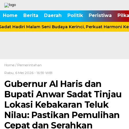
Home
Berita
Daerah
Politik
Peristiwa
Pilk
dat Hadiri Malam Seni Budaya Kerinci, Perkuat Harmoni K
Home /
Pemerintahan
Rabu, 6 Mei 2026 - 16:59 WIB
Gubernur Al Haris dan
Bupati Anwar Sadat Tinjau
Lokasi Kebakaran Teluk
Nilau: Pastikan Pemulihan
Cepat dan Serahkan