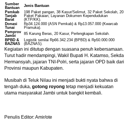
Sumber
Jenis Bantuan
Bantuan
Pemkab
198 Paket pangan, 38 Kasur/Selimut, 32 Paket Sekolah, 20
Tanjab
Paket Pakaian, Layanan Dokumen Kependudukan
Barat
(KTP/KK).
Donasi
Rp34.124.000 (ASN Pemkab) & Rp13.057.000 (Kwarcab
Tunai
Pramuka).
Pemprov
85 Karung Beras, 20 Kasur, Perlengkapan Sekolah.
Jambi
BPBD &
Logistik senilai Rp66.342.234 (BPBD) & Rp50.000.000
BAZNAS
(BAZNAS).
Kegiatan ini ditutup dengan suasana penuh kebersamaan.
Turut hadir mendampingi, Wakil Bupati H. Katamso, Sekda
Hermansyah, jajaran TNI-Polri, serta jajaran OPD baik dari
Provinsi maupun Kabupaten.
Musibah di Teluk Nilau ini menjadi bukti nyata bahwa di
tengah duka,
gotong royong
tetap menjadi kekuatan
utama masyarakat Jambi untuk bangkit kembali.
Penulis Editor: Amir/ote