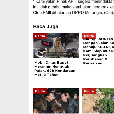
” Kami yakin Pihak APH segera menindaklanjut
ini tidak gubris, maka kami akan bergerak ke
Oleh PMII dihalaman DPRD Merangin. (Ote).
Baca Juga
Berita
Berita
Diiringi Ratusan
Dengan Jalan Ka
Menuju KPU RI, A
Kami Siap Ikut P
Perjuangkan
Perubahan &
Mobil Dinas Bupati
Perbaikan
Merangin Nunggak
Pajak, 628 Kendaraan
Mati 2 Tahun
Berita
Berita