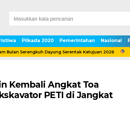
ristiwa
Pilkada 2020
Pemerintahan
Nasional
Bulan Serengkuh Dayung Serentak Ketujuan 2026
Bupa
in Kembali Angkat Toa
Ekskavator PETI di Jangkat