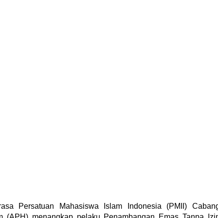
rasa Persatuan Mahasiswa Islam Indonesia (PMII) Caban
um (APH) menangkap pelaku Penambangan Emas Tanpa Izi