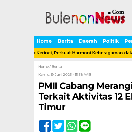
Home
Berita
Daerah
Politik
Pe
Seni Budaya Kerinci, Perkuat Harmoni Keberagaman dalam 
Home /
Berita
Kamis, 19 Juni 2025 - 15:38 WIB
PMII Cabang Merang
Terkait Aktivitas 12 
Timur