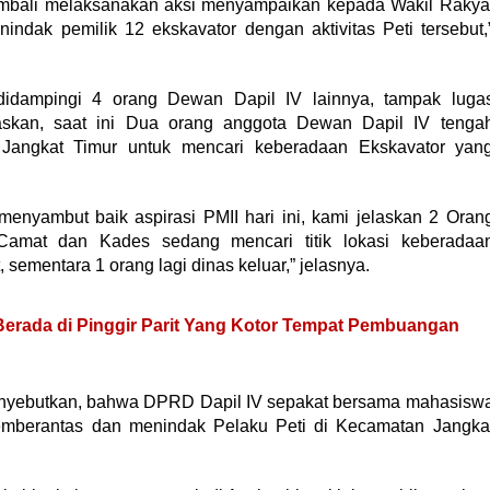
embali melaksanakan aksi menyampaikan kepada Wakil Rakya
dak pemilik 12 ekskavator dengan aktivitas Peti tersebut,
idampingi 4 orang Dewan Dapil IV lainnya, tampak luga
skan, saat ini Dua orang anggota Dewan Dapil IV tenga
Jangkat Timur untuk mencari keberadaan Ekskavator yan
enyambut baik aspirasi PMII hari ini, kami jelaskan 2 Oran
mat dan Kades sedang mencari titik lokasi keberadaa
, sementara 1 orang lagi dinas keluar,” jelasnya.
Berada di Pinggir Parit Yang Kotor Tempat Pembuangan
 menyebutkan, bahwa DPRD Dapil IV sepakat bersama mahasisw
berantas dan menindak Pelaku Peti di Kecamatan Jangka