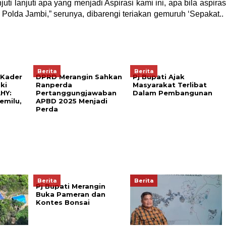
i lanjuti apa yang menjadi Aspirasi kami ini, apa bila aspiras
 Polda Jambi,” serunya, dibarengi teriakan gemuruh ‘Sepakat.. 
Berita
Berita
 Kader
DPRD Merangin Sahkan
Pj Bupati Ajak
ki
Ranperda
Masyarakat Terlibat
HY:
Pertanggungjawaban
Dalam Pembangunan
emilu,
APBD 2025 Menjadi
Perda
Berita
Berita
Pj Bupati Merangin
Buka Pameran dan
Kontes Bonsai