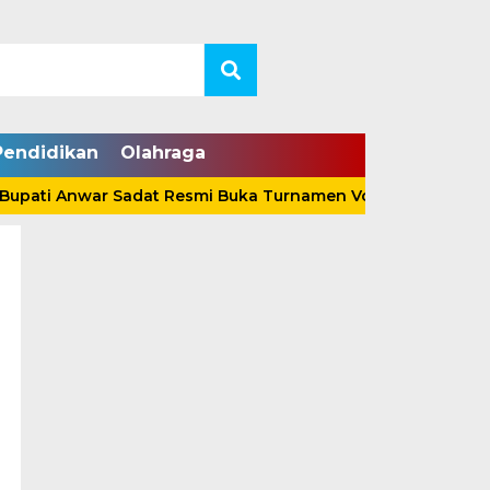
Pendidikan
Olahraga
ti Anwar Sadat Resmi Buka Turnamen Voli Antar-Klub Tanjab