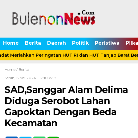
Home
Berita
Daerah
Politik
Peristiwa
Pilk
at Meriahkan Peringatan HUT RI dan HUT Tanjab Barat Ber
Home /
Berita
Senin, 6 Mei 2024 - 17:10 WIB
SAD,Sanggar Alam Delima
Diduga Serobot Lahan
Gapoktan Dengan Beda
Kecamatan