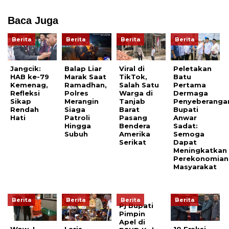
Baca Juga
Berita
Berita
Berita
Berita
Jangcik:
Balap Liar
Viral di
Peletakan
HAB ke-79
Marak Saat
TikTok,
Batu
Kemenag,
Ramadhan,
Salah Satu
Pertama
Refleksi
Polres
Warga di
Dermaga
Sikap
Merangin
Tanjab
Penyeberanga
Rendah
Siaga
Barat
Bupati
Hati
Patroli
Pasang
Anwar
Hingga
Bendera
Sadat:
Subuh
Amerika
Semoga
Serikat
Dapat
Meningkatkan
Perekonomian
Masyarakat
Berita
Berita
Berita
Berita
Pj Bupati
Pimpin
Apel di
Wow..!
Laris
10 Fraksi