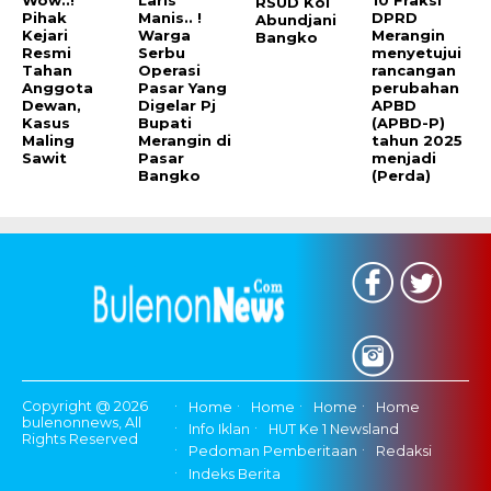
RSUD Kol
Pihak
Manis.. !
DPRD
Abundjani
Kejari
Warga
Merangin
Bangko
Resmi
Serbu
menyetujui
Tahan
Operasi
rancangan
Anggota
Pasar Yang
perubahan
Dewan,
Digelar Pj
APBD
Kasus
Bupati
(APBD-P)
Maling
Merangin di
tahun 2025
Sawit
Pasar
menjadi
Bangko
(Perda)
Copyright @ 2026
Home
Home
Home
Home
bulenonnews, All
Info Iklan
HUT Ke 1 Newsland
Rights Reserved
Pedoman Pemberitaan
Redaksi
Indeks Berita