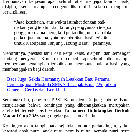
Hermansyah berpesan agar seluruh atlet menjaga kondisi fisik,
disiplin, serta mampu mengendalikan diri selama mengikuti
pertandingan.
“Jaga kesehatan, atur waktu istirahat dengan baik,
makan yang teratur, dan kurangi penggunaan telepon
genggam selama mengikuti pertandingan. Tetap fokus
pada tujuan utama, yaitu memberikan hasil terbaik
untuk Kabupaten Tanjung Jabung Barat,” pesannya.
Menurutnya, prestasi lahir dari kerja keras, disiplin, dan semangat
pantang menyerah. Karena itu, ia berharap seluruh atlet mampu
memberikan penampilan terbaik dan membawa pulang hasil yang
membanggakan bagi daerah.
Baca Juga
Sekda Hermansyah Letakkan Batu Pertama
Pembangunan Mushola SMKN 1 Tanjab Barat, Wujudkan
Generasi Cerdas dan Berakhlak
Sementara itu, pengurus PBSI Kabupaten Tanjung Jabung Barat
menjelaskan bahwa kontingen yang diberangkatkan merupakan
atlet-atlet terbaik hasil seleksi
Turnamen Bulutangkis Berkah
Madani Cup 2026
yang digelar pada Januari lalu.
Kontingen akan tampil pada sejumlah nomor pertandingan, yakni
kategori anak putra, anak putri, pemula putra, pemula putri, serta