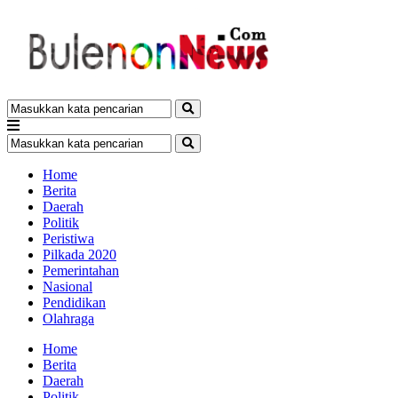
Home
Berita
Daerah
Politik
Peristiwa
Pilkada 2020
Pemerintahan
Nasional
Pendidikan
Olahraga
Home
Berita
Daerah
Politik