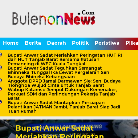
Home
Berita
Daerah
Politik
Peristiwa
Pilk
Bupati Anwar Sadat Meriahkan Peringatan HUT RI
dan HUT Tanjab Barat Bersama Ratusan
Pemancing di WFC Kuala Tungkal
Bupati Anwar Sadat Teguhkan Semangat
Bhinneka Tunggal Ika Lewat Pergelaran Seni
Budaya Bhineka Kebangsaan
Anggota DPRD Jamal Darmawan Sie: Seni Budaya
Tionghoa Wujud Cinta untuk Tanjab Barat
Wabup Katamso Jemput Dukungan Kemenaker,
Perkuat SDM dan Perlindungan Pekerja Tanjab
Barat
Bupati Anwar Sadat Mantapkan Persiapan
Pelantikan JATMAN Jambi, Tanjab Barat Siap Jadi
Tuan Rumah
Bupati Anwar Sadat
Meriahkan Peringatan