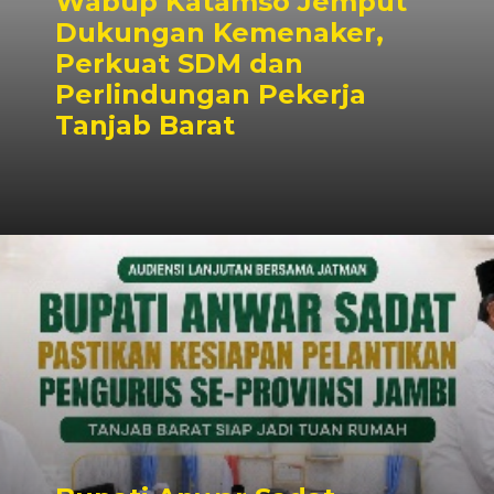
Wabup Katamso Jemput
Dukungan Kemenaker,
Perkuat SDM dan
Perlindungan Pekerja
Tanjab Barat