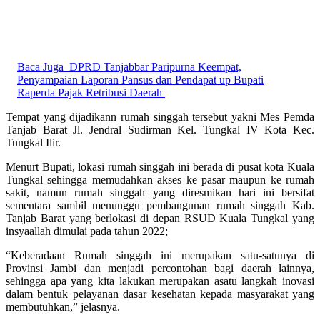
Baca Juga
DPRD Tanjabbar Paripurna Keempat,
Penyampaian Laporan Pansus dan Pendapat up Bupati
Raperda Pajak Retribusi Daerah
Tempat yang dijadikann rumah singgah tersebut yakni Mes Pemda
Tanjab Barat Jl. Jendral Sudirman Kel. Tungkal IV Kota Kec.
Tungkal Ilir.
Menurt Bupati, lokasi rumah singgah ini berada di pusat kota Kuala
Tungkal sehingga memudahkan akses ke pasar maupun ke rumah
sakit, namun rumah singgah yang diresmikan hari ini bersifat
sementara sambil menunggu pembangunan rumah singgah Kab.
Tanjab Barat yang berlokasi di depan RSUD Kuala Tungkal yang
insyaallah dimulai pada tahun 2022;
“Keberadaan Rumah singgah ini merupakan satu-satunya di
Provinsi Jambi dan menjadi percontohan bagi daerah lainnya,
sehingga apa yang kita lakukan merupakan asatu langkah inovasi
dalam bentuk pelayanan dasar kesehatan kepada masyarakat yang
membutuhkan,” jelasnya.