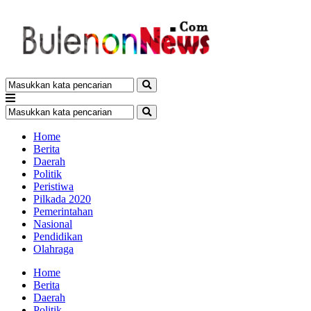
Home
Berita
Daerah
Politik
Peristiwa
Pilkada 2020
Pemerintahan
Nasional
Pendidikan
Olahraga
Home
Berita
Daerah
Politik