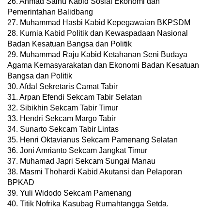
26. Ahmad Saihu Kabid Sosial Ekonomi dan
Pemerintahan Balidbang
27. Muhammad Hasbi Kabid Kepegawaian BKPSDM
28. Kurnia Kabid Politik dan Kewaspadaan Nasional
Badan Kesatuan Bangsa dan Politik
29. Muhammad Raju Kabid Ketahanan Seni Budaya
Agama Kemasyarakatan dan Ekonomi Badan Kesatuan
Bangsa dan Politik
30. Afdal Sekretaris Camat Tabir
31. Arpan Efendi Sekcam Tabir Selatan
32. Sibikhin Sekcam Tabir Timur
33. Hendri Sekcam Margo Tabir
34. Sunarto Sekcam Tabir Lintas
35. Henri Oktavianus Sekcam Pamenang Selatan
36. Joni Amrianto Sekcam Jangkat Timur
37. Muhamad Japri Sekcam Sungai Manau
38. Masmi Thohardi Kabid Akutansi dan Pelaporan
BPKAD
39. Yuli Widodo Sekcam Pamenang
40. Titik Nofrika Kasubag Rumahtangga Setda.