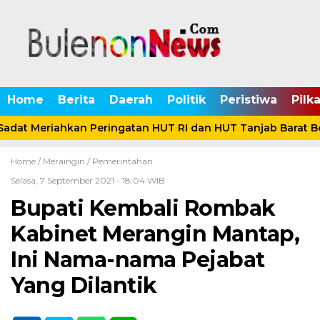
Home
Berita
Daerah
Politik
Peristiwa
Pilk
adat Meriahkan Peringatan HUT RI dan HUT Tanjab Barat B
Home /
Meraingin
/
Pemerintahan
Selasa, 7 September 2021 - 18:04 WIB
Bupati Kembali Rombak
Kabinet Merangin Mantap,
Ini Nama-nama Pejabat
Yang Dilantik