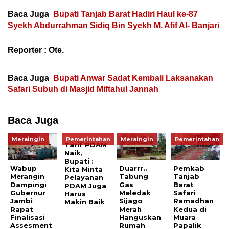
Baca Juga
Bupati Tanjab Barat Hadiri Haul ke-87
Syekh Abdurrahman Sidiq Bin Syekh M. Afif Al- Banjari
Reporter : Ote.
Baca Juga
Bupati Anwar Sadat Kembali Laksanakan
Safari Subuh di Masjid Miftahul Jannah
Baca Juga
Meraingin
Pemerintahan
Meraingin
Pemerintahan
Tarif PDAM
Naik,
Bupati :
Wabup
Duarrr..
Pemkab
Kita Minta
Merangin
Tabung
Tanjab
Pelayanan
Dampingi
Gas
Barat
PDAM Juga
Gubernur
Meledak
Safari
Harus
Jambi
Sijago
Ramadhan
Makin Baik
Rapat
Merah
Kedua di
Finalisasi
Hanguskan
Muara
Assesment
Rumah
Papalik