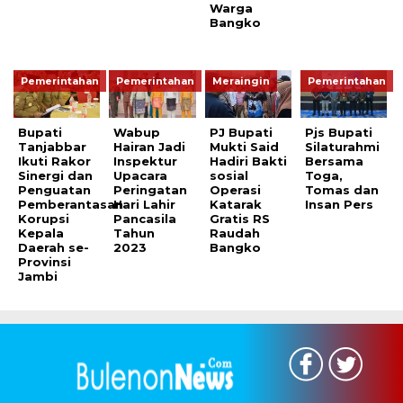
Warga
Bangko
Pemerintahan
Pemerintahan
Meraingin
Pemerintahan
Bupati
Wabup
PJ Bupati
Pjs Bupati
Tanjabbar
Hairan Jadi
Mukti Said
Silaturahmi
Ikuti Rakor
Inspektur
Hadiri Bakti
Bersama
Sinergi dan
Upacara
sosial
Toga,
Penguatan
Peringatan
Operasi
Tomas dan
Pemberantasan
Hari Lahir
Katarak
Insan Pers
Korupsi
Pancasila
Gratis RS
Kepala
Tahun
Raudah
Daerah se-
2023
Bangko
Provinsi
Jambi