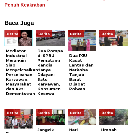
Penuh Keakraban
Baca Juga
Berita
Berita
Berita
Berita
Mediator
Dua Pompa
Dua PJU
Industrial
di SPBU
Kasat
Merangin
Pematang
Lantas dan
Siap
Kandis
Narkoba
Menyelesaikan
Hanya
Tanjab
Perselisihan
Dilayani
Barat
Karyawan,
Satu
Dijabat
Masyarakat
Karyawan,
Polwan
dan Aksi
Konsumen
Demontstran
Kecewa
Berita
Berita
Berita
Berita
Jangcik
Hari
Limbah