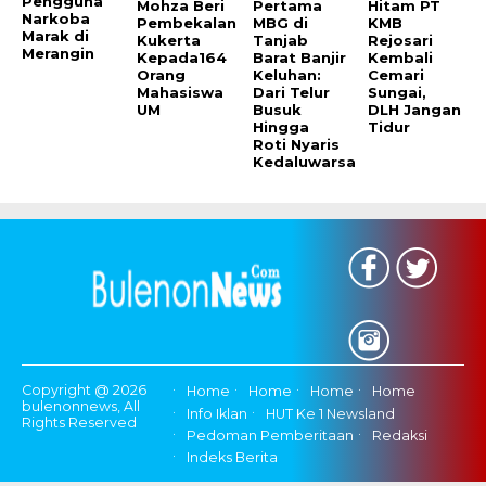
Pengguna
Mohza Beri
Pertama
Hitam PT
Narkoba
Pembekalan
MBG di
KMB
Marak di
Kukerta
Tanjab
Rejosari
Merangin
Kepada164
Barat Banjir
Kembali
Orang
Keluhan:
Cemari
Mahasiswa
Dari Telur
Sungai,
UM
Busuk
DLH Jangan
Hingga
Tidur
Roti Nyaris
Kedaluwarsa
Copyright @ 2026
Home
Home
Home
Home
bulenonnews, All
Info Iklan
HUT Ke 1 Newsland
Rights Reserved
Pedoman Pemberitaan
Redaksi
Indeks Berita