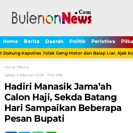
Home
Berita
Daerah
Politik
Peristiwa
Pilk
Dukung Kapolres Tolak Geng Motor dan Balap Liar, Ajak Ko
Home /
Berita
Selasa, 3 Februari 2026 - 17:51 WIB
Hadiri Manasik Jama’ah
Calon Haji, Sekda Batang
Hari Sampaikan Beberapa
Pesan Bupati