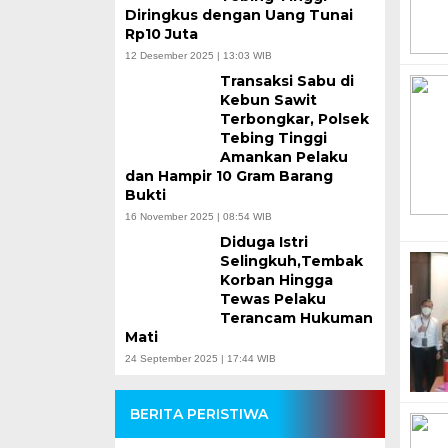
Diringkus dengan Uang Tunai
Rp10 Juta
12 Desember 2025 | 13:03 WIB
Transaksi Sabu di
Kebun Sawit
Terbongkar, Polsek
Tebing Tinggi
Amankan Pelaku
dan Hampir 10 Gram Barang
Bukti
16 November 2025 | 08:54 WIB
Diduga Istri
Selingkuh,Tembak
Korban Hingga
Tewas Pelaku
Terancam Hukuman
Mati
24 September 2025 | 17:44 WIB
BERITA PERISTIWA