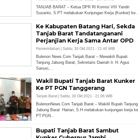
TANJAB BARAT – Ketua DPR RI Komisi VIII Yandri
Susanto, S.PT melakukan Kunjungan Kerja (Kunker) ke
Ke Kabupaten Batang Hari, Sekda
Tanjab Barat Tandatanganani
Perjanjian Kerja Sama Antar OPD
Pemerintahan |
Sabtu, 30 Okt 2021 - 21:40 WIB
Bulenon News.Com Tanjab Barat – Mewakili Bupati
Tanjung Jabung Barat, Sekretaris Daerah Ir. H. Agus
Sanusi,…
Wakil Bupati Tanjab Barat Kunker
Ke PT PGN Tanggerang
Tanjab Barat |
Sabtu, 30 Okt 2021 - 21:06 WIB
BulenonNews.Com Tanjab Barat – Wakilil Bupati Tanjung
Jabung Barat Hairan, S.H melakukan kunjungan kerja k
PT.PGN…
Bupati Tanjab Barat Sambut
Kunker Gubernur Jambi