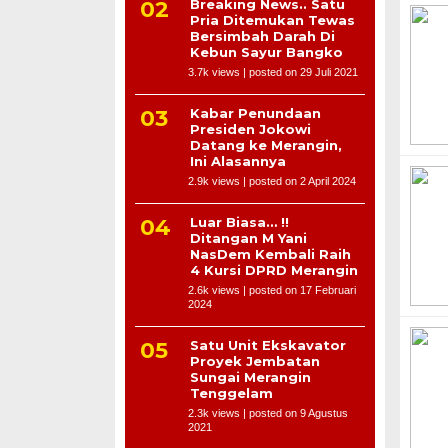
Breaking News.. Satu
Pria Ditemukan Tewas
Bersimbah Darah Di
Kebun Sayur Bangko
3.7k views
|
posted on 29 Juli 2021
Kabar Penundaan
Presiden Jokowi
Datang ke Merangin,
Ini Alasannya
2.9k views
|
posted on 2 April 2024
Luar Biasa… !!
Ditangan M Yani
NasDem Kembali Raih
4 Kursi DPRD Merangin
2.6k views
|
posted on 17 Februari
2024
Satu Unit Ekskavator
Proyek Jembatan
Sungai Merangin
Tenggelam
2.3k views
|
posted on 9 Agustus
2021