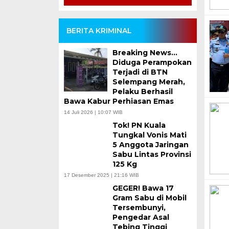
BERITA KRIMINAL
Breaking News…
Diduga Perampokan
Terjadi di BTN
Selempang Merah,
Pelaku Berhasil
Bawa Kabur Perhiasan Emas
14 Juli 2026 | 10:07 WIB
Tok! PN Kuala
Tungkal Vonis Mati
5 Anggota Jaringan
Sabu Lintas Provinsi
125 Kg
17 Desember 2025 | 21:16 WIB
GEGER! Bawa 17
Gram Sabu di Mobil
Tersembunyi,
Pengedar Asal
Tebing Tinggi