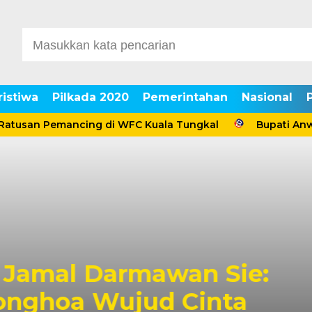
ristiwa
Pilkada 2020
Pemerintahan
Nasional
san Pemancing di WFC Kuala Tungkal
Bupati Anwar Sa
Jamal Darmawan Sie:
onghoa Wujud Cinta