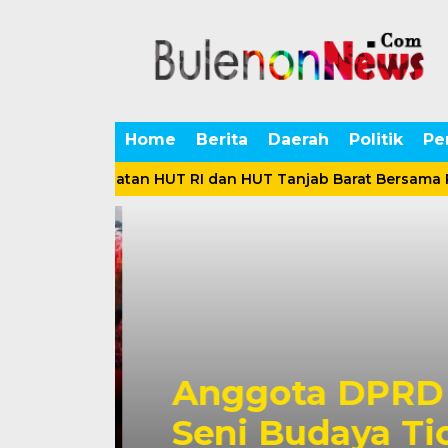
Home
Berita
Daerah
Politik
Pe
an Peringatan HUT RI dan HUT Tanjab Barat Bersama Ratu
Anggota DPRD 
neka
Seni Budaya Ti