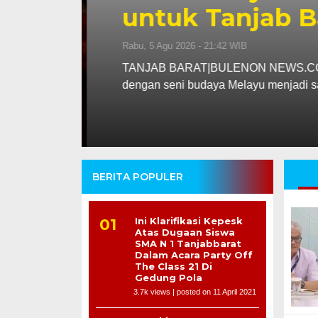
untuk Tanjab B
Rabu, 5 Agu 2026 - 21:42 WIB
Bhineka
TANJAB BARAT|BULENON NEWS.COM – 
dengan seni budaya Melayu menjadi s
BERITA POPULER
Ini Klarifikasi Kepesk
Atas Dugaan Siswa
SMA N 1 Tanjabbarat
Dalam Acara Party Off
The Class 21 Di
Gedung Pola
3.7k views
|
posted on 11 April 2021