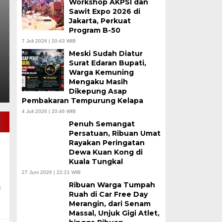
Workshop AKPSI dan
Perlindungan Pekerja
Sawit Expo 2026 di
Jakarta, Perkuat
Program B-50
Rabu, 5 Agu 2026 - 17:37 WIB
7 Juli 2026 | 20:43 WIB
BULENON NEWS |JAKARTA – Komitmen Pemerintah 
Meski Sudah Diatur
meningkatkan kualitas sumber daya manusia…
Surat Edaran Bupati,
Warga Kemuning
Mengaku Masih
Dikepung Asap
Pembakaran Tempurung Kelapa
4 Juli 2026 | 20:46 WIB
Penuh Semangat
Persatuan, Ribuan Umat
Rayakan Peringatan
Dewa Kuan Kong di
Kuala Tungkal
27 Juni 2026 | 22:21 WIB
Ribuan Warga Tumpah
g
Ruah di Car Free Day
Merangin, dari Senam
Massal, Unjuk Gigi Atlet,