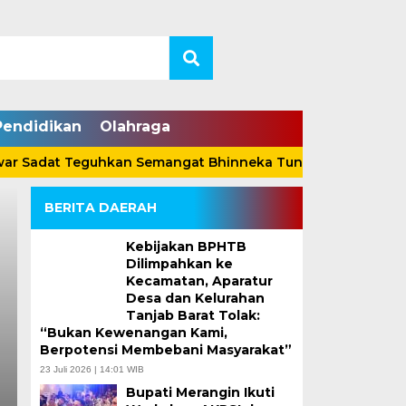
Pendidikan
Olahraga
dat Teguhkan Semangat Bhinneka Tunggal Ika Lewat Perge
BERITA DAERAH
Kebijakan BPHTB
Dilimpahkan ke
Kecamatan, Aparatur
Desa dan Kelurahan
Tanjab Barat Tolak:
“Bukan Kewenangan Kami,
Wabup Katamso Jem
Berpotensi Membebani Masyarakat”
23 Juli 2026 | 14:01 WIB
Kemenaker, Perkuat
Bupati Merangin Ikuti