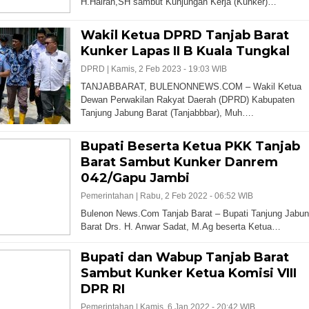
H.Hairan,SH sambut Kunjungan Kerja (Kunker)…
Wakil Ketua DPRD Tanjab Barat
Kunker Lapas II B Kuala Tungkal
DPRD |
Kamis, 2 Feb 2023 - 19:03 WIB
TANJABBARAT, BULENONNEWS.COM – Wakil Ketua
Dewan Perwakilan Rakyat Daerah (DPRD) Kabupaten
Tanjung Jabung Barat (Tanjabbbar), Muh….
Bupati Beserta Ketua PKK Tanjab
Barat Sambut Kunker Danrem
042/Gapu Jambi
Pemerintahan |
Rabu, 2 Feb 2022 - 06:52 WIB
Bulenon News.Com Tanjab Barat – Bupati Tanjung Jabu
Barat Drs. H. Anwar Sadat, M.Ag beserta Ketua…
Bupati dan Wabup Tanjab Barat
Sambut Kunker Ketua Komisi VIII
DPR RI
Pemerintahan |
Kamis, 6 Jan 2022 - 20:42 WIB