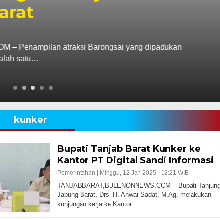
arat
Penampilan atraksi Barongsai yang dipadukan
alah satu…
kunker
Bupati Tanjab Barat Kunker ke
Kantor PT Digital Sandi Informasi
Pemerintahan |
Minggu, 12 Jan 2025 - 12:21 WIB
TANJABBARAT,BULENONNEWS.COM – Bupati Tanjun
Jabung Barat, Drs. H. Anwar Sadat, M.Ag, melakukan
kunjungan kerja ke Kantor…