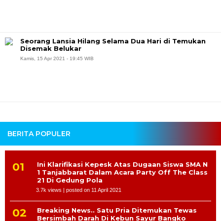
Seorang Lansia Hilang Selama Dua Hari di Temukan
Disemak Belukar
Kamis, 15 Apr 2021 - 19:45 WIB
BERITA POPULER
Ini Klarifikasi Kepesk Atas Dugaan Siswa SMA N
1 Tanjabbarat Dalam Acara Party Off The Class
21 Di Gedung Pola
3.7k views
|
posted on 11 April 2021
Breaking News.. Satu Pria Ditemukan Tewas
Bersimbah Darah Di Kebun Sayur Bangko