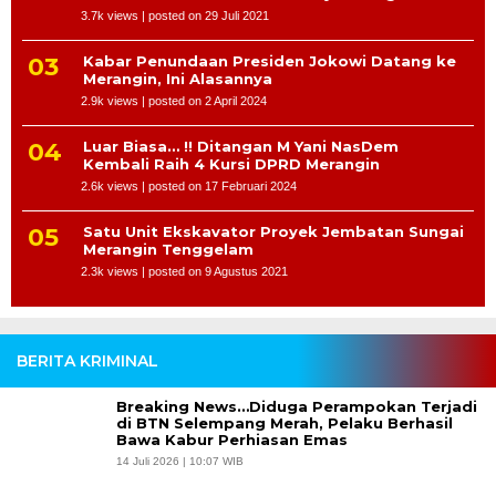
3.7k views
|
posted on 29 Juli 2021
Kabar Penundaan Presiden Jokowi Datang ke
Merangin, Ini Alasannya
2.9k views
|
posted on 2 April 2024
Luar Biasa… !! Ditangan M Yani NasDem
Kembali Raih 4 Kursi DPRD Merangin
2.6k views
|
posted on 17 Februari 2024
Satu Unit Ekskavator Proyek Jembatan Sungai
Merangin Tenggelam
2.3k views
|
posted on 9 Agustus 2021
BERITA KRIMINAL
Breaking News…Diduga Perampokan Terjadi
di BTN Selempang Merah, Pelaku Berhasil
Bawa Kabur Perhiasan Emas
14 Juli 2026 | 10:07 WIB