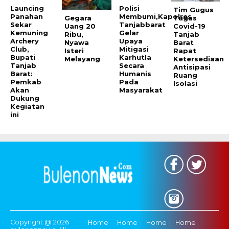
Launcing
Polisi
Tim Gugus
Panahan
Membumi,Kapolres
Tugas
Gegara
Sekar
Tanjabbarat
Covid-19
Uang 20
Kemuning
Gelar
Tanjab
Ribu,
Archery
Upaya
Barat
Nyawa
Club,
Mitigasi
Rapat
Isteri
Bupati
Karhutla
Ketersediaan
Melayang
Tanjab
Secara
Antisipasi
Barat:
Humanis
Ruang
Pemkab
Pada
Isolasi
Akan
Masyarakat
Dukung
Kegiatan
ini
Copyright @ 2026
Home
Home
Home
Home