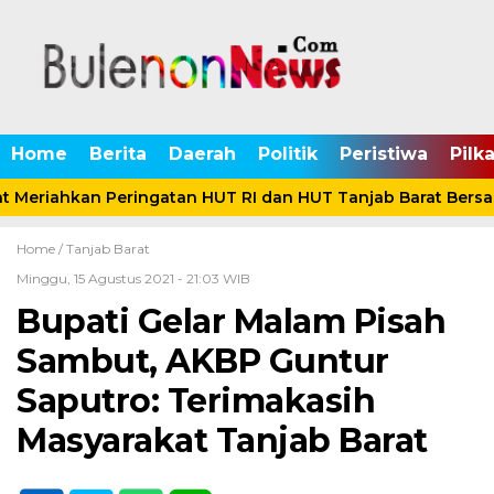
Home
Berita
Daerah
Politik
Peristiwa
Pilk
 Meriahkan Peringatan HUT RI dan HUT Tanjab Barat Bersa
Home /
Tanjab Barat
Minggu, 15 Agustus 2021 - 21:03 WIB
Bupati Gelar Malam Pisah
Sambut, AKBP Guntur
Saputro: Terimakasih
Masyarakat Tanjab Barat