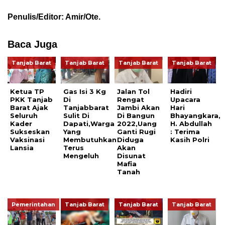
Penulis/Editor: Amir/Ote.
Baca Juga
Tanjab Barat
Tanjab Barat
Tanjab Barat
Tanjab Barat
Ketua TP
Gas Isi 3 Kg
Jalan Tol
Hadiri
PKK Tanjab
Di
Rengat
Upacara
Barat Ajak
Tanjabbarat
Jambi Akan
Hari
Seluruh
Sulit Di
Di Bangun
Bhayangkara,
Kader
Dapati,Warga
2022,Uang
H. Abdullah
Sukseskan
Yang
Ganti Rugi
: Terima
Vaksinasi
Membutuhkan
Diduga
Kasih Polri
Lansia
Terus
Akan
Mengeluh
Disunat
Mafia
Tanah
Pemerintahan
Tanjab Barat
Tanjab Barat
Tanjab Barat