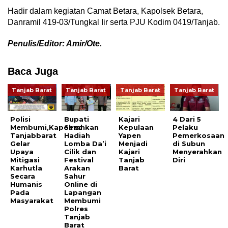
Hadir dalam kegiatan Camat Betara, Kapolsek Betara,
Danramil 419-03/Tungkal Iir serta PJU Kodim 0419/Tanjab.
Penulis/Editor: Amir/Ote.
Baca Juga
Tanjab Barat
Tanjab Barat
Tanjab Barat
Tanjab Barat
Polisi
Bupati
Kajari
4 Dari 5
Membumi,Kapolres
Serahkan
Kepulaan
Pelaku
Tanjabbarat
Hadiah
Yapen
Pemerkosaan
Gelar
Lomba Da’i
Menjadi
di Subun
Upaya
Cilik dan
Kajari
Menyerahkan
Mitigasi
Festival
Tanjab
Diri
Karhutla
Arakan
Barat
Secara
Sahur
Humanis
Online di
Pada
Lapangan
Masyarakat
Membumi
Polres
Tanjab
Barat