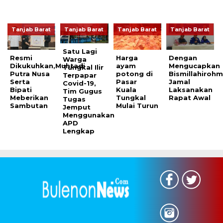
Tanjab Barat
Tanjab Barat
Tanjab Barat
Tanjab Barat
Satu Lagi
Resmi
Harga
Dengan
Warga
Dikukuhkan,Muhtadi
ayam
Mengucapkan
Tungkal Ilir
Putra Nusa
potong di
Bismillahiroh
Terpapar
Serta
Pasar
Jamal
Covid-19,
Bipati
Kuala
Laksanakan
Tim Gugus
Meberikan
Tungkal
Rapat Awal
Tugas
Sambutan
Mulai Turun
Jemput
Menggunakan
APD
Lengkap