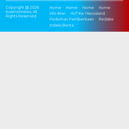
Copyright @ 2026
Home
Home
Home
Home
bulenonnews, All
Info Iklan
HUT Ke 1 Newsland
Rights Reserved
Pedoman Pemberitaan
Redaksi
Indeks Berita