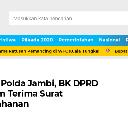
ristiwa
Pilkada 2020
Pemerintahan
Nasional
Ratusan Pemancing di WFC Kuala Tungkal
Bupati Anw
 Polda Jambi, BK DPRD
m Terima Surat
ahanan