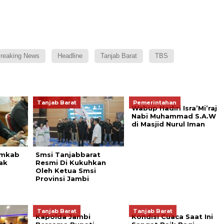
reaking News
Headline
Tanjab Barat
TBS
Tanjab Barat
Pemerintahan
Wabup Hadiri Isra’Mi’raj
Nabi Muhammad S.A.W
di Masjid Nurul Iman
emkab
Smsi Tanjabbarat
ak
Resmi Di Kukuhkan
Oleh Ketua Smsi
Provinsi Jambi
Tanjab Barat
Tanjab Barat
Kapolda Jambi
Kondisi Cuaca Saat Ini