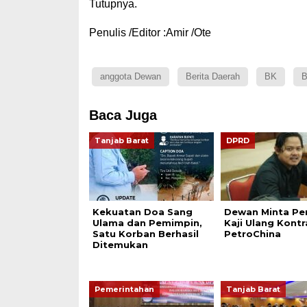
Tutupnya.
Penulis /Editor :Amir /Ote
anggota Dewan
Berita Daerah
BK
B
Baca Juga
Tanjab Barat
DPRD
Kekuatan Doa Sang
Dewan Minta P
Ulama dan Pemimpin,
Kaji Ulang Kontr
Satu Korban Berhasil
PetroChina
Ditemukan
Pemerintahan
Tanjab Barat