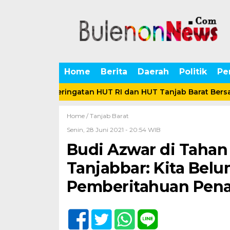
Home
Berita
Daerah
Politik
Pe
riahkan Peringatan HUT RI dan HUT Tanjab Barat Bersama 
Home /
Tanjab Barat
Senin, 28 Juni 2021 - 20:54 WIB
Budi Azwar di Tahan
Tanjabbar: Kita Belu
Pemberitahuan Pen