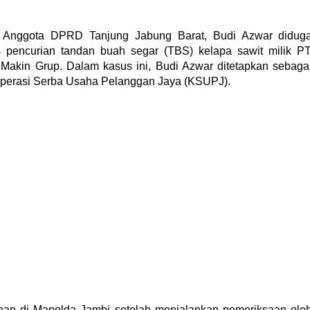
Anggota DPRD Tanjung Jabung Barat, Budi Azwar didug
 pencurian tandan buah segar (TBS) kelapa sawit milik PT
 Makin Grup. Dalam kasus ini, Budi Azwar ditetapkan sebaga
operasi Serba Usaha Pelanggan Jaya (KSUPJ).
ahan di Mapolda Jambi setelah menjalankan pemeriksaan ole