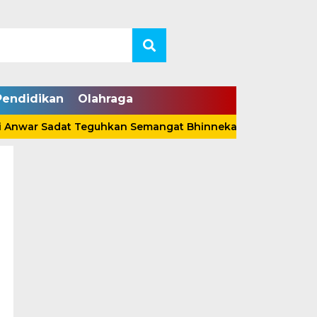
Pendidikan
Olahraga
ar Sadat Teguhkan Semangat Bhinneka Tunggal Ika Lewat 