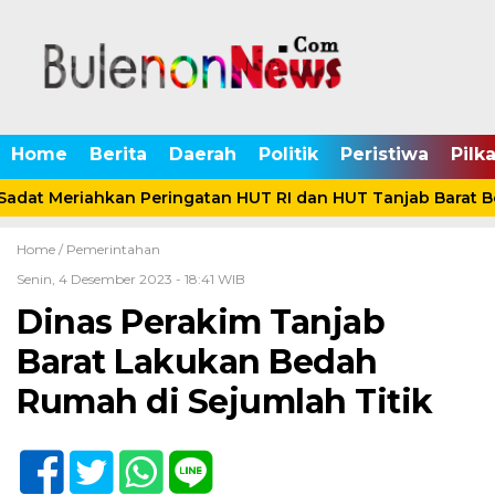
Home
Berita
Daerah
Politik
Peristiwa
Pilk
adat Meriahkan Peringatan HUT RI dan HUT Tanjab Barat B
Home /
Pemerintahan
Senin, 4 Desember 2023 - 18:41 WIB
Dinas Perakim Tanjab
Barat Lakukan Bedah
Rumah di Sejumlah Titik