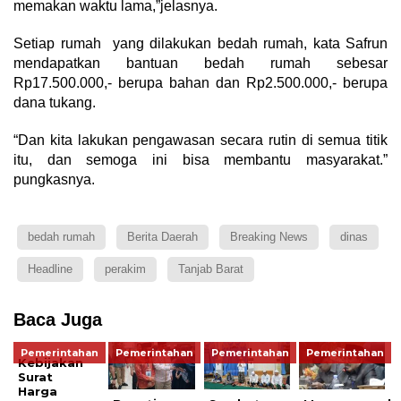
memakan waktu lama,”jelasnya.
Setiap rumah yang dilakukan bedah rumah, kata Safrun
mendapatkan bantuan bedah rumah sebesar
Rp17.500.000,- berupa bahan dan Rp2.500.000,- berupa
dana tukang.
“Dan kita lakukan pengawasan secara rutin di semua titik
itu, dan semoga ini bisa membantu masyarakat.”
pungkasnya.
bedah rumah
Berita Daerah
Breaking News
dinas
Headline
perakim
Tanjab Barat
Baca Juga
Pemerintahan
Pemerintahan
Pemerintahan
Pemerintahan
Kebijakan
Surat
Harga