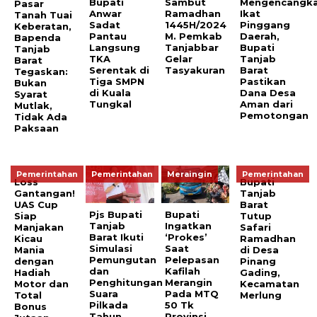
Bupati
Sambut
Mengencangk
Pasar
Anwar
Ramadhan
Ikat
Tanah Tuai
Sadat
1445H/2024
Pinggang
Keberatan,
Pantau
M. Pemkab
Daerah,
Bapenda
Langsung
Tanjabbar
Bupati
Tanjab
TKA
Gelar
Tanjab
Barat
Serentak di
Tasyakuran
Barat
Tegaskan:
Tiga SMPN
Pastikan
Bukan
di Kuala
Dana Desa
Syarat
Tungkal
Aman dari
Mutlak,
Pemotongan
Tidak Ada
Paksaan
Pemerintahan
Pemerintahan
Meraingin
Pemerintahan
Loss
Bupati
Gantangan!
Tanjab
UAS Cup
Barat
Pjs Bupati
Bupati
Siap
Tutup
Tanjab
Ingatkan
Manjakan
Safari
Barat Ikuti
‘Prokes’
Kicau
Ramadhan
Simulasi
Saat
Mania
di Desa
Pemungutan
Pelepasan
dengan
Pinang
dan
Kafilah
Hadiah
Gading,
Penghitungan
Merangin
Motor dan
Kecamatan
Suara
Pada MTQ
Total
Merlung
Pilkada
50 Tk
Bonus
Tahun
Provinsi