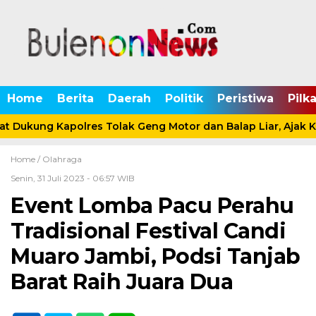
Home
Berita
Daerah
Politik
Peristiwa
Pilk
t Dukung Kapolres Tolak Geng Motor dan Balap Liar, Ajak K
Home /
Olahraga
Senin, 31 Juli 2023 - 06:57 WIB
Event Lomba Pacu Perahu
Tradisional Festival Candi
Muaro Jambi, Podsi Tanjab
Barat Raih Juara Dua