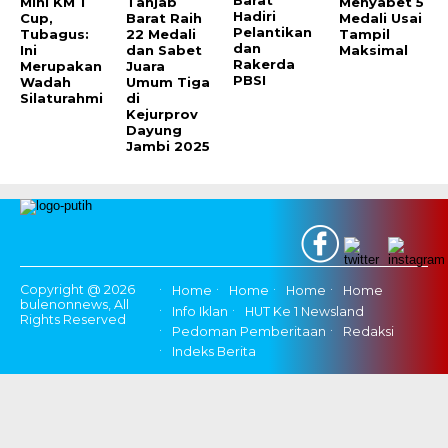
Barat
Mini KM 1
Tanjab
Menyabet 5
Hadiri
Cup,
Barat Raih
Medali Usai
Pelantikan
Tubagus:
22 Medali
Tampil
dan
Ini
dan Sabet
Maksimal
Rakerda
Merupakan
Juara
PBSI
Wadah
Umum Tiga
Silaturahmi
di
Kejurprov
Dayung
Jambi 2025
Copyright @ 2026
Home
Home
Home
Home
bulenonnews, All
Info Iklan
HUT Ke 1 Newsland
Rights Reserved
Pedoman Pemberitaan
Redaksi
Indeks Berita