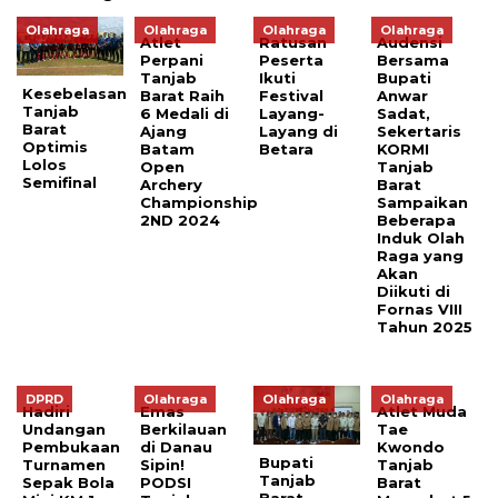
Olahraga
Olahraga
Olahraga
Olahraga
Atlet
Ratusan
Audensi
Perpani
Peserta
Bersama
Tanjab
Ikuti
Bupati
Kesebelasan
Barat Raih
Festival
Anwar
Tanjab
6 Medali di
Layang-
Sadat,
Barat
Ajang
Layang di
Sekertaris
Optimis
Batam
Betara
KORMI
Lolos
Open
Tanjab
Semifinal
Archery
Barat
Championship
Sampaikan
2ND 2024
Beberapa
Induk Olah
Raga yang
Akan
Diikuti di
Fornas VIII
Tahun 2025
DPRD
Olahraga
Olahraga
Olahraga
Hadiri
Emas
Atlet Muda
Undangan
Berkilauan
Tae
Pembukaan
di Danau
Kwondo
Bupati
Turnamen
Sipin!
Tanjab
Tanjab
Sepak Bola
PODSI
Barat