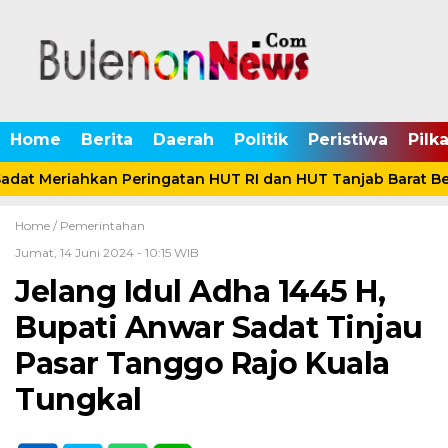
Home
Berita
Daerah
Politik
Peristiwa
Pilk
adat Meriahkan Peringatan HUT RI dan HUT Tanjab Barat B
Home /
Pemerintahan
Jumat, 14 Juni 2024 - 10:15 WIB
Jelang Idul Adha 1445 H,
Bupati Anwar Sadat Tinjau
Pasar Tanggo Rajo Kuala
Tungkal