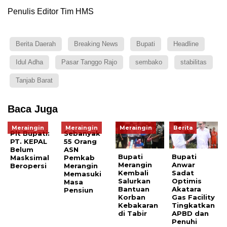
Penulis Editor Tim HMS
Berita Daerah
Breaking News
Bupati
Headline
Idul Adha
Pasar Tanggo Rajo
sembako
stabilitas
Tanjab Barat
Baca Juga
Meraingin
Meraingin
Meraingin
Berita
Plt Bupati:
Sebanyak
PT. KEPAL
55 Orang
Belum
ASN
Bupati
Bupati
Masksimal
Pemkab
Merangin
Anwar
Beropersi
Merangin
Kembali
Sadat
Memasuki
Salurkan
Optimis
Masa
Bantuan
Akatara
Pensiun
Korban
Gas Facility
Kebakaran
Tingkatkan
di Tabir
APBD dan
Penuhi