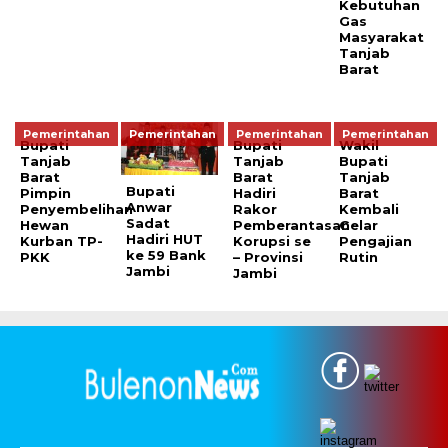
Kebutuhan
Gas
Masyarakat
Tanjab
Barat
Pemerintahan
Pemerintahan
Pemerintahan
Pemerintahan
Bupati
Bupati
Wakil
Tanjab
Tanjab
Bupati
Barat
Barat
Tanjab
Bupati
Pimpin
Hadiri
Barat
Anwar
Penyembelihan
Rakor
Kembali
Sadat
Hewan
Pemberantasan
Gelar
Hadiri HUT
Kurban TP-
Korupsi se
Pengajian
ke 59 Bank
PKK
– Provinsi
Rutin
Jambi
Jambi