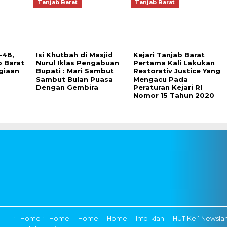
Tanjab Barat
Tanjab Barat
-48,
Isi Khutbah di Masjid
Kejari Tanjab Barat
 Barat
Nurul Iklas Pengabuan
Pertama Kali Lakukan
giaan
Bupati : Mari Sambut
Restorativ Justice Yang
Sambut Bulan Puasa
Mengacu Pada
Dengan Gembira
Peraturan Kejari RI
Nomor 15 Tahun 2020
Home
Home
Home
Home
Info Iklan
HUT Ke 1 Newsla