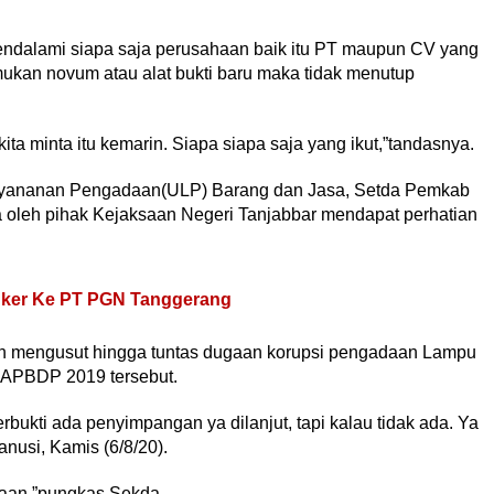
endalami siapa saja perusahaan baik itu PT maupun CV yang
temukan novum atau alat bukti baru maka tidak menutup
kita minta itu kemarin. Siapa siapa saja yang ikut,”tandasnya.
 Layananan Pengadaan(ULP) Barang dan Jasa, Setda Pemkab
ya oleh pihak Kejaksaan Negeri Tanjabbar mendapat perhatian
unker Ke PT PGN Tanggerang
n mengusut hingga tuntas dugaan korupsi pengadaan Lampu
APBDP 2019 tersebut.
erbukti ada penyimpangan ya dilanjut, tapi kalau tidak ada. Ya
anusi, Kamis (6/8/20).
ksaan,”pungkas Sekda.