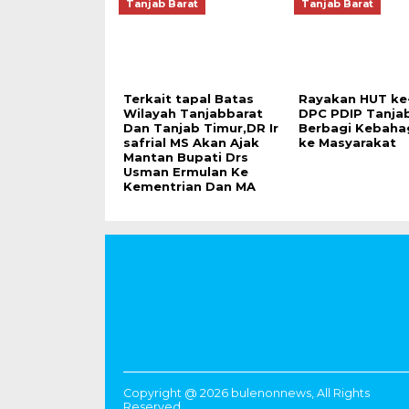
Tanjab Barat
Tanjab Barat
Terkait tapal Batas
Rayakan HUT ke
Wilayah Tanjabbarat
DPC PDIP Tanjab
Dan Tanjab Timur,DR Ir
Berbagi Kebaha
safrial MS Akan Ajak
ke Masyarakat
Mantan Bupati Drs
Usman Ermulan Ke
Kementrian Dan MA
Copyright @ 2026 bulenonnews, All Rights
Reserved